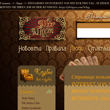
->
->
Главная
Люди
EINNAHMEN IM INTERNET VON 8767 EUR PRO TAG - IN EINE
KONNEN SIE IHREN JOB SICHER KUNDIGEN: https://jtbtigers.com/3e5qg
Страница польз
INTERNET VON 8
MONAT KONNEN 
KUNDIGEN: https:
Teatr Teney
PR Mafia Club
Mafia Syndicate