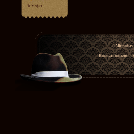
Че Мафия
© Mirmafii.r
Написать письмо