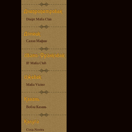
Dnepr Mafia Clan
Салон Мафии
IF Mafia Club
Mafia Vicino
Вобла Казань
Cosa-Nostra