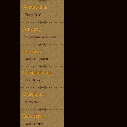
Театр Теней
Подозрительные лица
Mafia in Barnaul
Teatr Teney
Клуб "Ы"
Mafia House