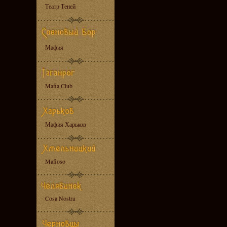
Театр Теней
Мафия
Mafia Club
Мафия Харьков
Mafioso
Cosa Nostra