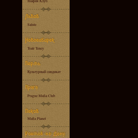
Мафия Клуб
Salute
Teatr Teney
Культурный синдикат
Prague Mafia Club
Mafia Planet