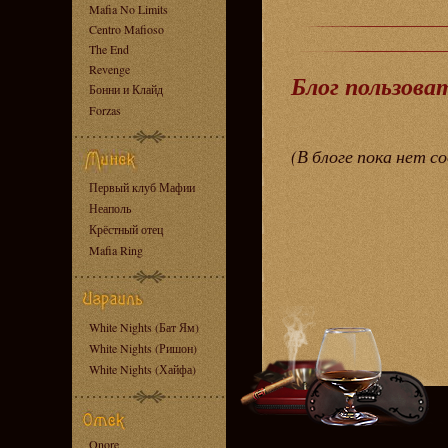
Mafia No Limits
Centro Mafioso
The End
Revenge
Блог пользова
Бонни и Клайд
Forzas
(В блоге пока нет с
Первый клуб Мафии
Неаполь
Крёстный отец
Mafia Ring
White Nights (Бат Ям)
White Nights (Ришон)
White Nights (Хайфа)
Onore