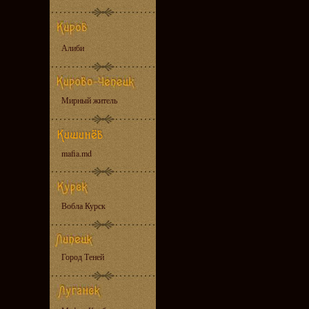
Алиби
Мирный житель
mafia.md
Вобла Курск
Город Теней