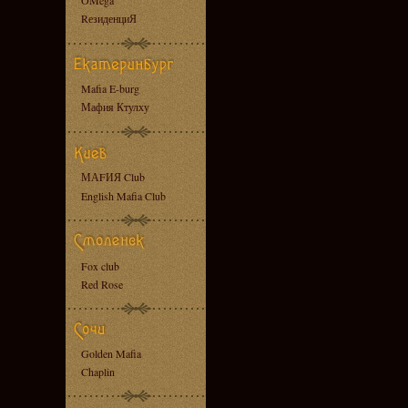
OMega
RезиденциЯ
Mafia E-burg
Мафия Ктулху
МАFИЯ Club
English Mafia Club
Fox club
Red Rose
Golden Mafia
Chaplin