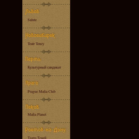
Salute
Teatr Teney
Культурный синдикат
Prague Mafia Club
Mafia Planet
Театр Теней