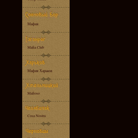
Мафия
Mafia Club
Мафия Харьков
Mafioso
Cosa Nostra