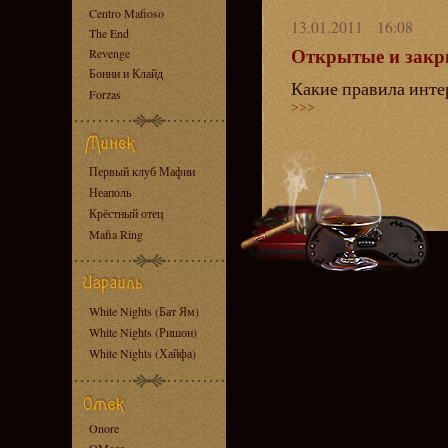
Centro Mafioso
13.01.2011 16:08
The End
Открытые и закр
Revenge
Бонни и Клайд
Какие правила инте
Forzas
>>>
Первый клуб Мафии
Неаполь
Крёстный отец
Mafia Ring
White Nights (Бат Ям)
White Nights (Ришон)
White Nights (Хайфа)
Onore