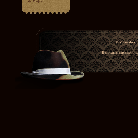
Че Мафия
© Mirmafii.r
Написать письмо