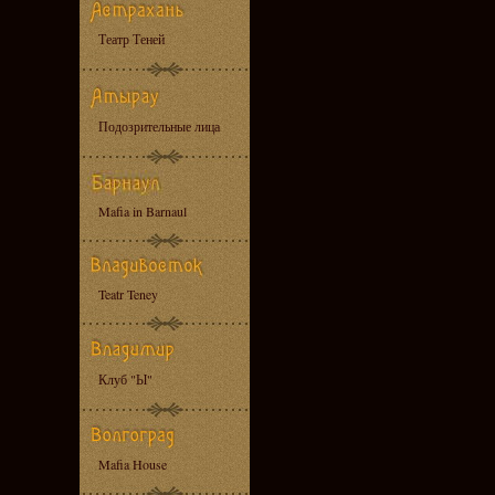
Театр Теней
Подозрительные лица
Mafia in Barnaul
Teatr Teney
Клуб "Ы"
Mafia House