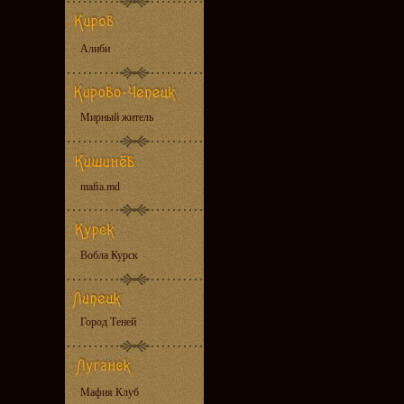
Алиби
Мирный житель
mafia.md
Вобла Курск
Город Теней
Мафия Клуб