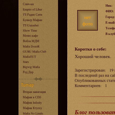
Спич-ки
Ник:
Empire of Liber
ФИО:
TT-Радио Сити
нет
Город:
Бункер Мафии
фото
E-mail
TT-Unionbet
Телеф
Show Time
В клуб
Меню-кафе
Вобла МДМ
Mafia DozoR
Коротко о себе:
GURU Mafia Club
Хороший человек.
MafiaTUT
Stars
Bigwig Mafia
Зарегистрирован: 19 н
Ред Дор
В последний раз на са
Опубликованных стат
Комментариев: 1
Вторая навигация
Мафия в СПб
Мафия Infinity
Мафия Ктулху
Блог пользова
Mafia No Limits