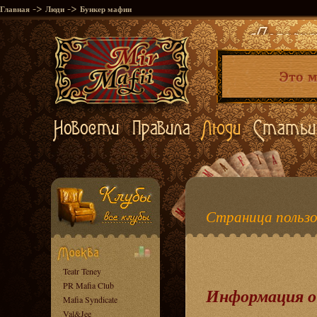
->
->
Главная
Люди
Бункер мафии
Страница пользо
Teatr Teney
PR Mafia Club
Информация о
Mafia Syndicate
Val&Jee