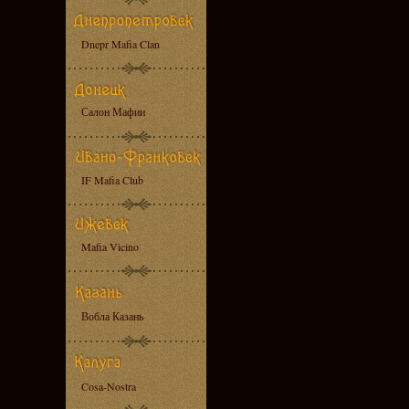
Dnepr Mafia Clan
Салон Мафии
IF Mafia Club
Mafia Vicino
Вобла Казань
Cosa-Nostra