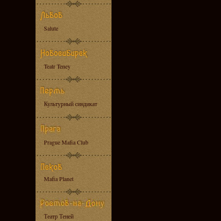
Salute
Teatr Teney
Культурный синдикат
Prague Mafia Club
Mafia Planet
Театр Теней