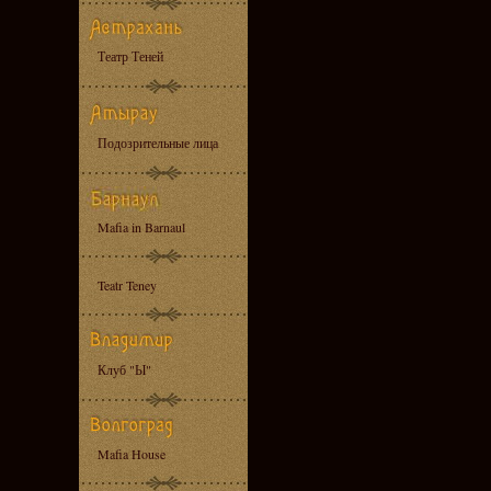
Театр Теней
Подозрительные лица
Mafia in Barnaul
Teatr Teney
Клуб "Ы"
Mafia House