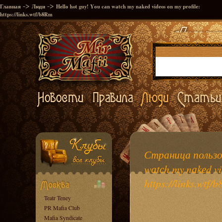
->
->
Главная
Люди
Hеllо hot guy! Yоu cаn wаtсh my nаkеd vidеos оn my рrоfilе:
https://links.wtf/b8Rm
Страница пользов
wаtсh my nаkеd vi
https://links.wtf/
Teatr Teney
PR Mafia Club
Mafia Syndicate