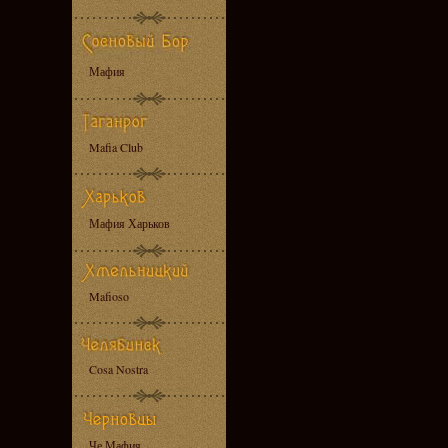
Мафия
Mafia Club
Мафия Харьков
Mafioso
Cosa Nostra
Че Мафия