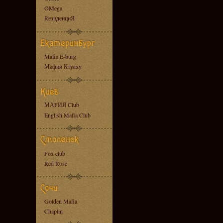
OMega
RезиденциЯ
Mafia E-burg
Мафия Ктулху
МАFИЯ Club
English Mafia Club
Fox club
Red Rose
Golden Mafia
Chaplin