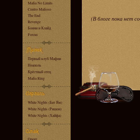
Mafia No Limits
Centro Mafioso
The End
(В блоге пока нет с
Revenge
Бонни и Клайд
Forzas
Первый клуб Мафии
Неаполь
Крёстный отец
Mafia Ring
White Nights (Бат Ям)
White Nights (Ришон)
White Nights (Хайфа)
Onore