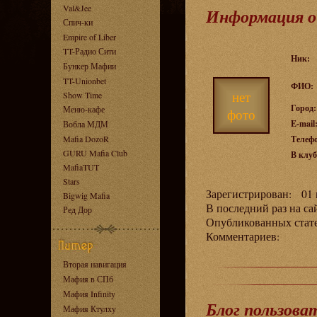
Val&Jee
Информация о
Спич-ки
Empire of Liber
TT-Радио Сити
Ник:
Бункер Мафии
TT-Unionbet
ФИО:
нет
Show Time
Город:
Меню-кафе
фото
E-mail
Вобла МДМ
Mafia DozoR
Телеф
GURU Mafia Club
В клуб
MafiaTUT
Stars
Зарегистрирован: 01 н
Bigwig Mafia
В последний раз на са
Ред Дор
Опубликованных ста
Комментариев:
Вторая навигация
Мафия в СПб
Мафия Infinity
Блог пользова
Мафия Ктулху