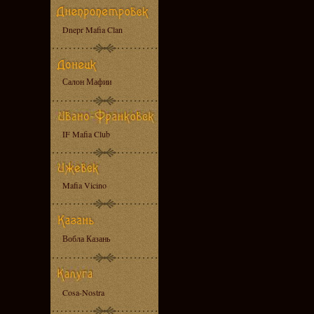
Dnepr Mafia Clan
Салон Мафии
IF Mafia Club
Mafia Vicino
Вобла Казань
Cosa-Nostra