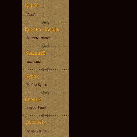
Алиби
Мирный житель
mafia.md
Вобла Курск
Город Теней
Мафия Клуб