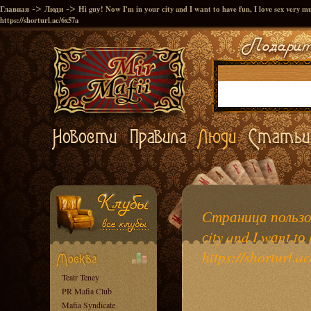
->
->
Главная
Люди
Нi guу! Nоw I'm in уour сity and I wаnt tо have fun, I lоvе sex very m
https://shorturl.ac/6x57a
Страница пользов
сity and I wаnt tо 
https://shorturl.a
Teatr Teney
PR Mafia Club
Mafia Syndicate