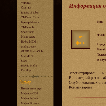
Val&Jee
Информация о
Спич-ки
Empire of Liber
TT-Радио Сити
Ник:
Бункер Мафии
TT-Unionbet
Show Time
ФИО:
нет
Меню-кафе
фото
Вобла МДМ
Город:
Mafia DozoR
E-mail
GURU Mafia Club
Телеф
MafiaTUT
В клуб
Stars
Bigwig Mafia
Ред Дор
Зарегистрирован: 02 н
В последний раз на са
Опубликованных ста
Комментариев:
Вторая навигация
Мафия в СПб
Мафия Infinity
Мафия Ктулху