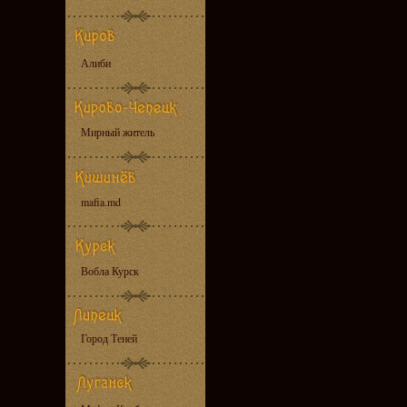
Алиби
Мирный житель
mafia.md
Вобла Курск
Город Теней