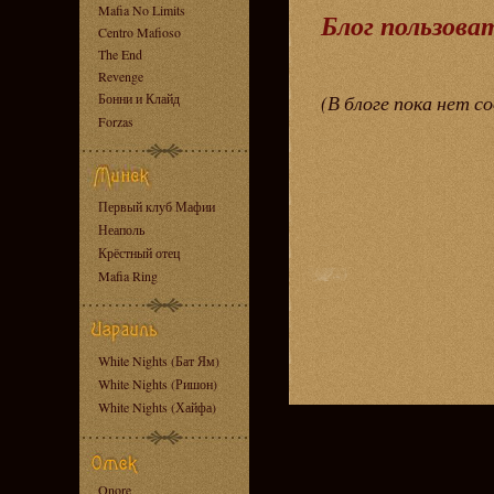
Mafia No Limits
Блог пользова
Centro Mafioso
The End
Revenge
Бонни и Клайд
(В блоге пока нет с
Forzas
Первый клуб Мафии
Неаполь
Крёстный отец
Mafia Ring
White Nights (Бат Ям)
White Nights (Ришон)
White Nights (Хайфа)
Onore