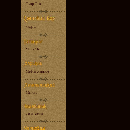
Театр Теней
Мафия
Mafia Club
Мафия Харьков
Mafioso
Cosa Nostra