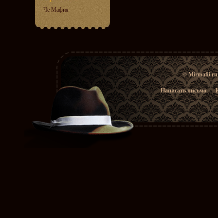
Че Мафия
© Mirmafii.r
Написать письмо