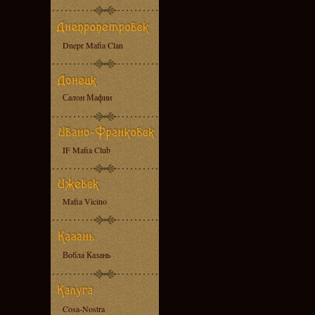
Dnepr Mafia Clan
Салон Мафии
IF Mafia Club
Mafia Vicino
Вобла Казань
Cosa-Nostra