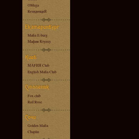
OMega
RезиденциЯ
Mafia E-burg
Мафия Ктулху
МАFИЯ Club
English Mafia Club
Fox club
Red Rose
Golden Mafia
Chaplin