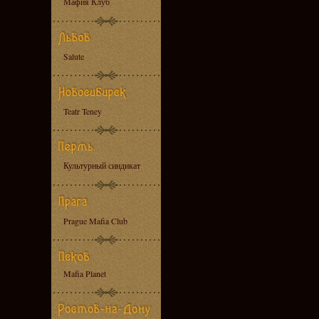
Мафия Клуб
Salute
Teatr Teney
Культурный синдикат
Prague Mafia Club
Mafia Planet