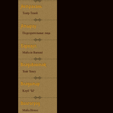
Театр Теней
Подозрительные лица
Mafia in Barnaul
Teatr Teney
Клуб "Ы"
Mafia House