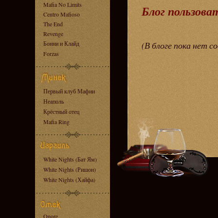
Mafia No Limits
Блог пользова
Centro Mafioso
The End
Revenge
Бонни и Клайд
(В блоге пока нет с
Forzas
Первый клуб Мафии
Неаполь
Крёстный отец
Mafia Ring
White Nights (Бат Ям)
White Nights (Ришон)
White Nights (Хайфа)
Onore