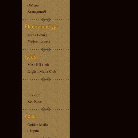
OMega
RезиденциЯ
Mafia E-burg
Мафия Ктулху
МАFИЯ Club
English Mafia Club
Fox club
Red Rose
Golden Mafia
Chaplin