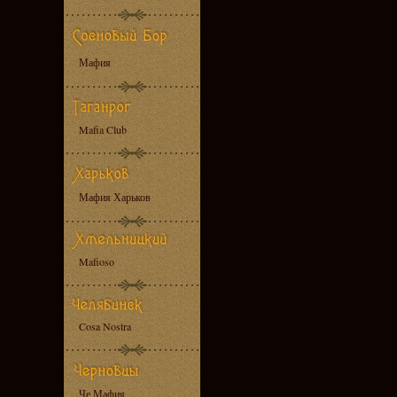
Мафия
Mafia Club
Мафия Харьков
Mafioso
Cosa Nostra
Че Мафия