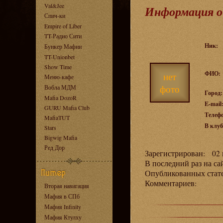
Val&Jee
Информация о
Спич-ки
Empire of Liber
TT-Радио Сити
Ник:
Бункер Мафии
TT-Unionbet
Show Time
ФИО:
нет
Меню-кафе
фото
Вобла МДМ
Город:
Mafia DozoR
E-mail
GURU Mafia Club
Телеф
MafiaTUT
В клуб
Stars
Bigwig Mafia
Ред Дор
Зарегистрирован: 02 н
В последний раз на са
Опубликованных ста
Комментариев:
Вторая навигация
Мафия в СПб
Мафия Infinity
Мафия Ктулху