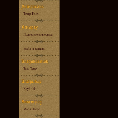
Театр Теней
Подозрительные лица
Mafia in Barnaul
Teatr Teney
Клуб "Ы"
Mafia House