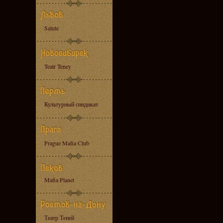
Salute
Teatr Teney
Культурный синдикат
Prague Mafia Club
Mafia Planet
Театр Теней