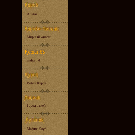
Алиби
Мирный житель
mafia.md
Вобла Курск
Город Теней
Мафия Клуб