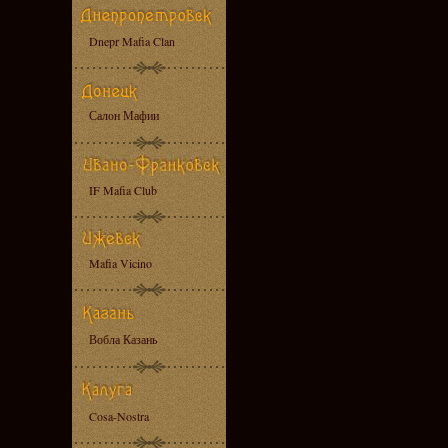
Dnepr Mafia Clan
Салон Мафии
IF Mafia Club
Mafia Vicino
Вобла Казань
Cosa-Nostra