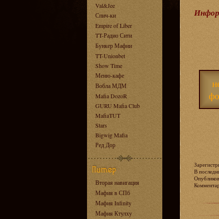
Val&Jee
Инфор
Спич-ки
Empire of Liber
TT-Радио Сити
Бункер Мафии
TT-Unionbet
Show Time
Меню-кафе
н
Вобла МДМ
фо
Mafia DozoR
GURU Mafia Club
MafiaTUT
Stars
Bigwig Mafia
Ред Дор
Зарегистри
В последни
Опублико
Вторая навигация
Коммент
Мафия в СПб
Мафия Infinity
Мафия Ктулху