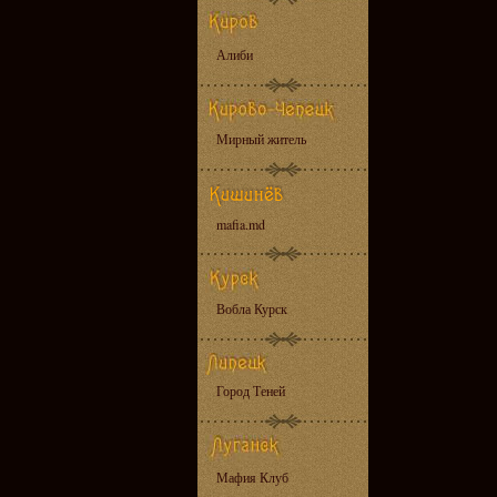
Алиби
Мирный житель
mafia.md
Вобла Курск
Город Теней
Мафия Клуб