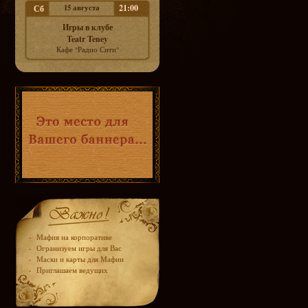
15 августа
21:00
Сб
Игры в клубе
Teatr Teney
Кафе "Радио Сити"
-
Мафия на корпоративе
-
Огранизуем игры для Вас
-
Маски и карты для Мафии
-
Приглашаем ведущих