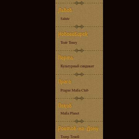
Salute
Teatr Teney
Культурный синдикат
Prague Mafia Club
Mafia Planet
Театр Теней