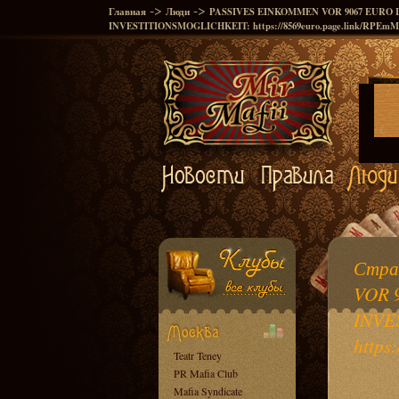
->
->
Главная
Люди
PASSIVES EINKOMMEN VOR 9067 EURO I
INVESTITIONSMOGLICHKEIT: https://8569euro.page.link/RP
Стра
VOR 
INVE
http
Teatr Teney
PR Mafia Club
Mafia Syndicate