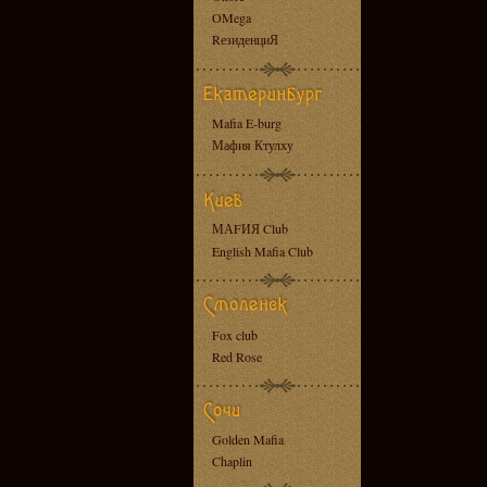
OMega
RезиденциЯ
Mafia E-burg
Мафия Ктулху
МАFИЯ Club
English Mafia Club
Fox club
Red Rose
Golden Mafia
Chaplin