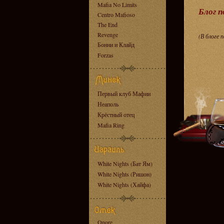
Mafia No Limits
Блог 
Centro Mafioso
The End
Revenge
(В блоге 
Бонни и Клайд
Forzas
Первый клуб Мафии
Неаполь
Крёстный отец
Mafia Ring
White Nights (Бат Ям)
White Nights (Ришон)
White Nights (Хайфа)
Onore