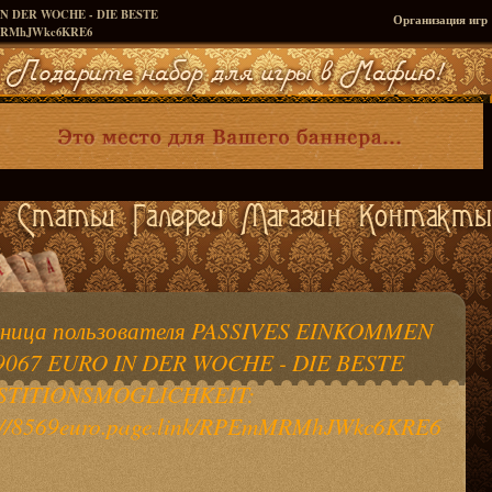
N DER WOCHE - DIE BESTE
Организация игр
EmMRMhJWkc6KRE6
ница пользователя PASSIVES EINKOMMEN
9067 EURO IN DER WOCHE - DIE BESTE
STITIONSMOGLICHKEIT:
s://8569euro.page.link/RPEmMRMhJWkc6KRE6