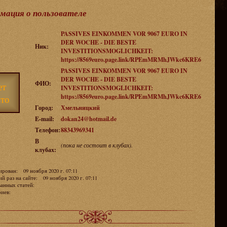
мация о пользователе
PASSIVES EINKOMMEN VOR 9067 EURO IN
DER WOCHE - DIE BESTE
Ник:
INVESTITIONSMOGLICHKEIT:
https://8569euro.page.link/RPEmMRMhJWkc6KRE6
PASSIVES EINKOMMEN VOR 9067 EURO IN
DER WOCHE - DIE BESTE
ФИО:
ет
INVESTITIONSMOGLICHKEIT:
https://8569euro.page.link/RPEmMRMhJWkc6KRE6
то
Город:
Хмельницкий
E-mail:
dokan24@hotmail.de
Телефон:
88343969341
В
(пока не состоит в клубах).
клубах:
рован: 09 ноября 2020 г. 07:11
й раз на сайте: 09 ноября 2020 г. 07:11
ванных статей:
ариев: