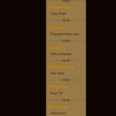
Театр Теней
Подозрительные лица
Mafia in Barnaul
Teatr Teney
Клуб "Ы"
Mafia House