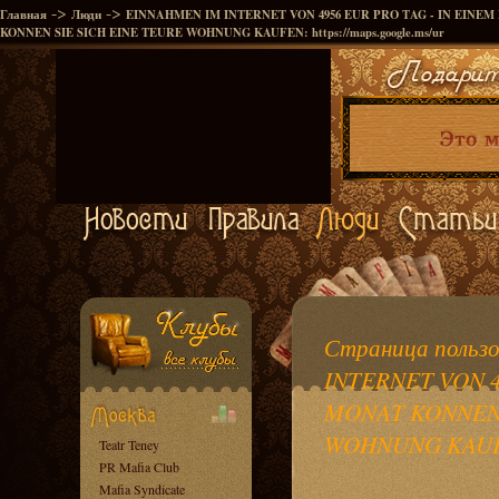
->
->
Главная
Люди
EINNAHMEN IM INTERNET VON 4956 EUR PRO TAG - IN EINE
KONNEN SIE SICH EINE TEURE WOHNUNG KAUFEN: https://maps.google.ms/ur
Страница польз
INTERNET VON 4
MONAT KONNEN 
WOHNUNG KAUFEN:
Teatr Teney
PR Mafia Club
Mafia Syndicate