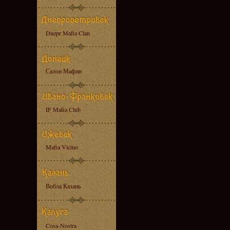
Dnepr Mafia Clan
Салон Мафии
IF Mafia Club
Mafia Vicino
Вобла Казань
Cosa-Nostra