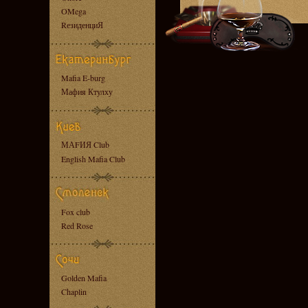
OMega
RезиденциЯ
Mafia E-burg
Мафия Ктулху
МАFИЯ Club
English Mafia Club
Fox club
Red Rose
Golden Mafia
Chaplin