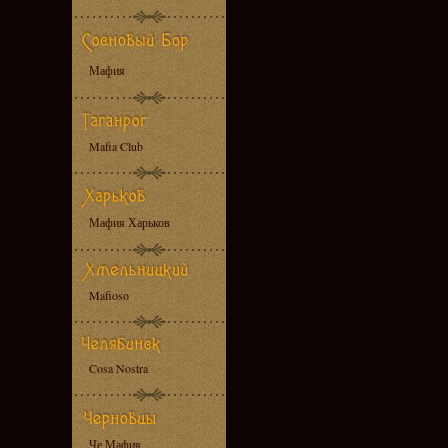
Мафия
Mafia Club
Мафия Харьков
Mafioso
Cosa Nostra
Че Мафия