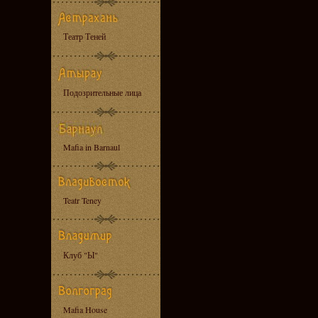
Театр Теней
Подозрительные лица
Mafia in Barnaul
Teatr Teney
Клуб "Ы"
Mafia House