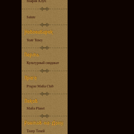
Мафия Клуб
Salute
Teatr Teney
Культурный синдикат
Prague Mafia Club
Mafia Planet
Театр Теней