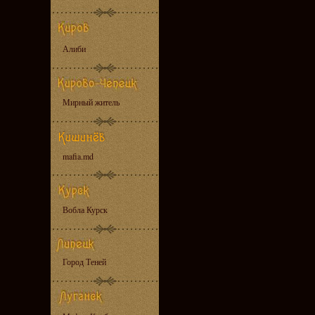
Алиби
Мирный житель
mafia.md
Вобла Курск
Город Теней