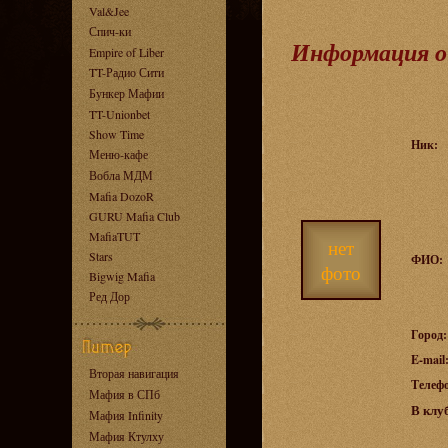
Val&Jee
Спич-ки
Информация о
Empire of Liber
TT-Радио Сити
Бункер Мафии
TT-Unionbet
Show Time
Ник:
Меню-кафе
Вобла МДМ
Mafia DozoR
GURU Mafia Club
MafiaTUT
нет
Stars
ФИО:
фото
Bigwig Mafia
Ред Дор
Город:
E-mail
Вторая навигация
Телеф
Мафия в СПб
В клу
Мафия Infinity
Мафия Ктулху