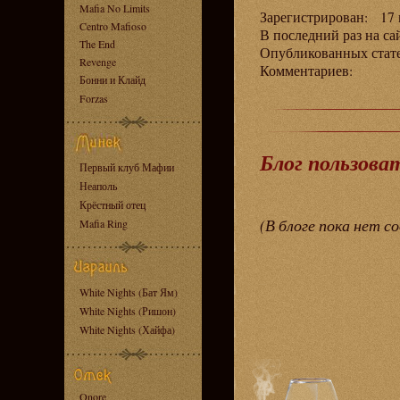
Mafia No Limits
Зарегистрирован: 17 н
Centro Mafioso
В последний раз на са
The End
Опубликованных ста
Revenge
Комментариев:
Бонни и Клайд
Forzas
Блог пользова
Первый клуб Мафии
Неаполь
Крёстный отец
(В блоге пока нет с
Mafia Ring
White Nights (Бат Ям)
White Nights (Ришон)
White Nights (Хайфа)
Onore