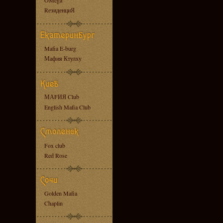
OMega
RезиденциЯ
Mafia E-burg
Мафия Ктулху
МАFИЯ Club
English Mafia Club
Fox club
Red Rose
Golden Mafia
Chaplin