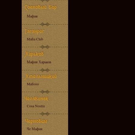
Мафия
Mafia Club
Мафия Харьков
Mafioso
Cosa Nostra
Че Мафия