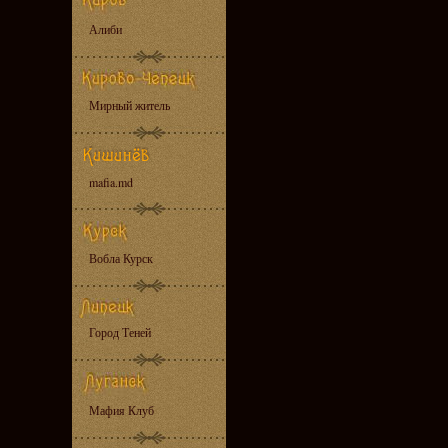
Алиби
Мирный житель
mafia.md
Вобла Курск
Город Теней
Мафия Клуб