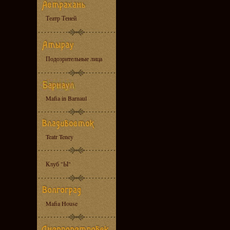
Театр Теней
Подозрительные лица
Mafia in Barnaul
Teatr Teney
Клуб "Ы"
Mafia House