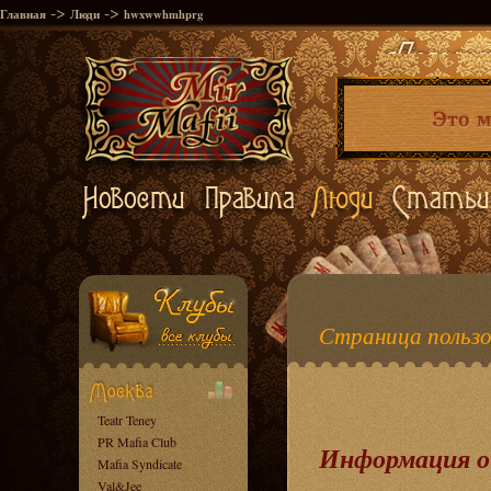
->
->
Главная
Люди
hwxwwhmhprg
Страница польз
Teatr Teney
PR Mafia Club
Информация о
Mafia Syndicate
Val&Jee