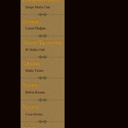
Dnepr Mafia Clan
Салон Мафии
IF Mafia Club
Mafia Vicino
Вобла Казань
Cosa-Nostra