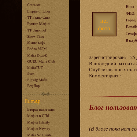
Спич-ки
Ник:
Empire of Liber
ФИО:
TT-Радио Сити
нет
Город:
Бункер Мафии
фото
E-mail
TT-Unionbet
Телеф
Show Time
В клуб
Меню-кафе
Вобла МДМ
Mafia DozoR
Зарегистрирован: 25 д
GURU Mafia Club
В последний раз на са
MafiaTUT
Опубликованных ста
Stars
Комментариев:
Bigwig Mafia
Ред Дор
Блог пользова
Вторая навигация
Мафия в СПб
Мафия Infinity
(В блоге пока нет с
Мафия Ктулху
Mafia No Limits