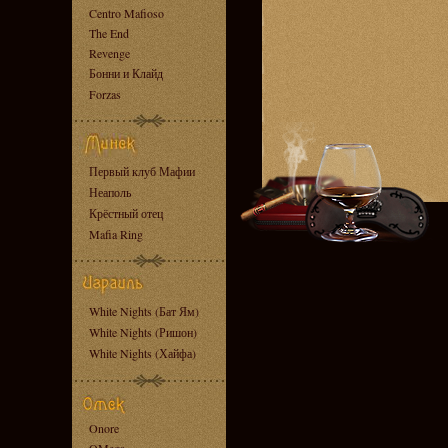
Centro Mafioso
The End
Revenge
Бонни и Клайд
Forzas
Первый клуб Мафии
Неаполь
Крёстный отец
Mafia Ring
White Nights (Бат Ям)
White Nights (Ришон)
White Nights (Хайфа)
Onore