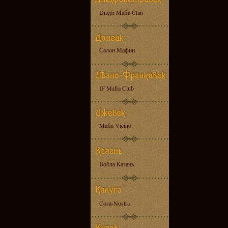
Dnepr Mafia Clan
Салон Мафии
IF Mafia Club
Mafia Vicino
Вобла Казань
Cosa-Nostra