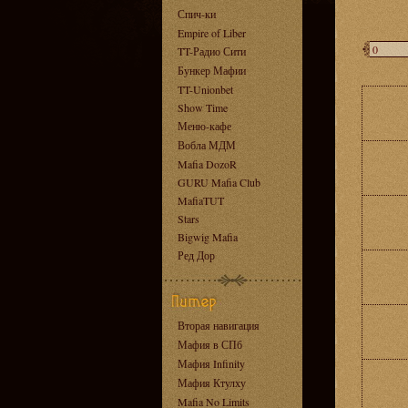
Спич-ки
Empire of Liber
TT-Радио Сити
Бункер Мафии
TT-Unionbet
Show Time
Меню-кафе
Вобла МДМ
Mafia DozoR
GURU Mafia Club
MafiaTUT
Stars
Bigwig Mafia
Ред Дор
Вторая навигация
Мафия в СПб
Мафия Infinity
Мафия Ктулху
Mafia No Limits