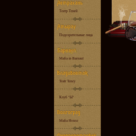
Театр Теней
Подозрительные лица
Mafia in Barnaul
Teatr Teney
Клуб "Ы"
Mafia House