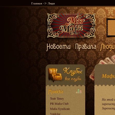
->
Главная
Люди
Мафи
Teatr Teney
На этой 
PR Mafia Club
зарегист
Зарегист
Mafia Syndicate
Val&Jee