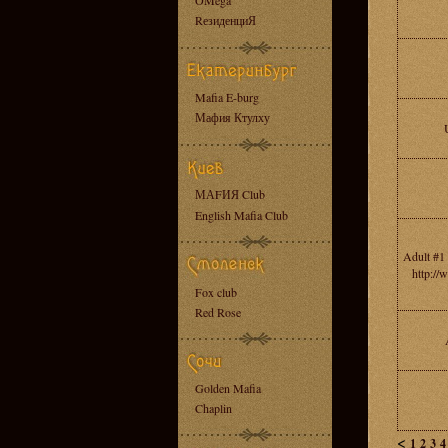
OMega
RезиденциЯ
Mafia E-burg
Мафия Ктулху
МАFИЯ Club
English Mafia Club
Adult #1 
http:/
Fox club
Red Rose
Golden Mafia
Chaplin
<
1
2
3
4