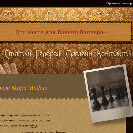
Организация игр
ози Мира Мафии
странице отображается список
рированных пользователей сайта.
рироваться можно
здесь
.
показать только город
Казань