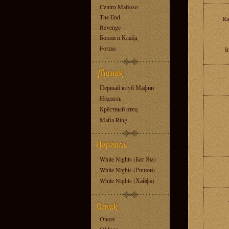
Centro Mafioso
The End
Ra
Revenge
Бонни и Клайд
Forzas
I
Первый клуб Мафии
Неаполь
Крёстный отец
Mafia Ring
White Nights (Бат Ям)
White Nights (Ришон)
White Nights (Хайфа)
Onore