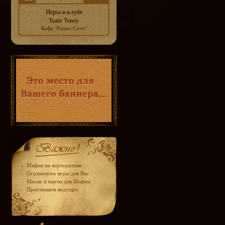
Игры в клубе
Teatr Teney
Кафе "Радио Сити"
-
Мафия на корпоративе
-
Огранизуем игры для Вас
-
Маски и карты для Мафии
-
Приглашаем ведущих