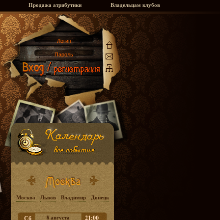
Продажа атрибутики
Владельцам клубов
Москва
Львов
Владимир
Донецк
8 августа
21:00
Сб