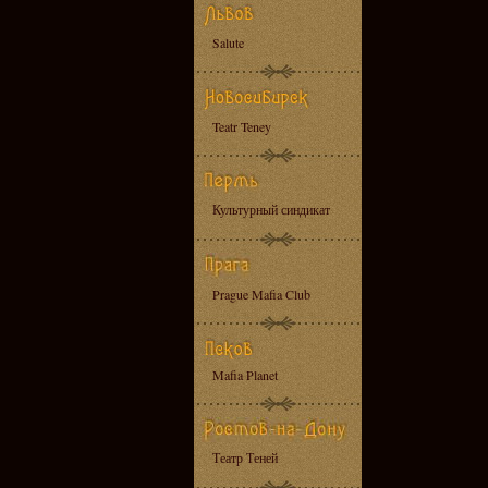
Salute
Teatr Teney
Культурный синдикат
Prague Mafia Club
Mafia Planet
Театр Теней