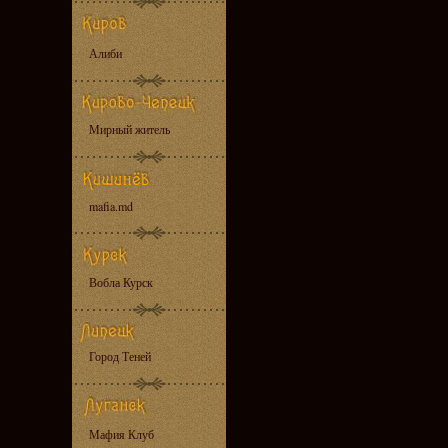
Алиби
Мирный житель
mafia.md
Вобла Курск
Город Теней
Мафия Клуб