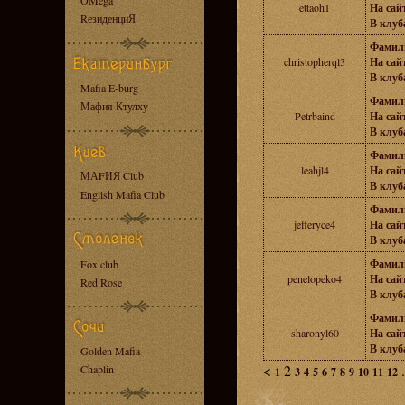
OMega
ettaoh1
На сайт
RезиденциЯ
В клуба
Фамил
christopherql3
На сайт
В клуба
Mafia E-burg
Фамил
Мафия Ктулху
Petrbaind
На сайт
В клуба
Фамил
leahjl4
На сайт
МАFИЯ Club
В клуба
English Mafia Club
Фамил
jefferyce4
На сайт
В клуба
Фамил
Fox club
penelopeko4
На сайт
Red Rose
В клуба
Фамил
sharonyl60
На сайт
В клуба
Golden Mafia
<
2
.
Chaplin
1
3
4
5
6
7
8
9
10
11
12