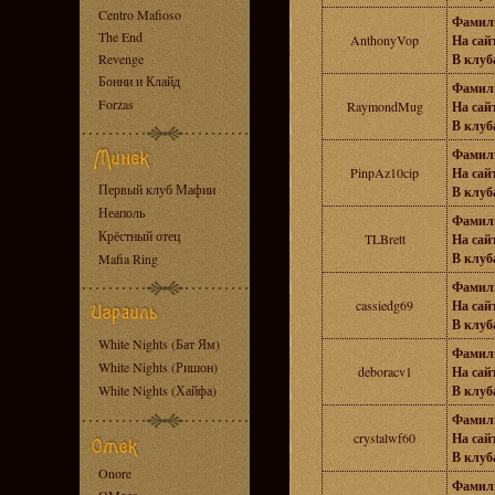
Centro Mafioso
Фамил
The End
AnthonyVop
На сайт
Revenge
В клуба
Бонни и Клайд
Фамил
Forzas
RaymondMug
На сайт
В клуба
Фамил
PinpAz10cip
На сайт
Первый клуб Мафии
В клуба
Неаполь
Фамил
Крёстный отец
TLBrett
На сайт
В клуба
Mafia Ring
Фамил
cassiedg69
На сайт
В клуба
White Nights (Бат Ям)
Фамил
White Nights (Ришон)
deboracv1
На сайт
White Nights (Хайфа)
В клуба
Фамил
crystalwf60
На сайт
В клуба
Onore
Фамил