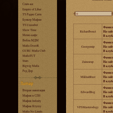
Спич-ки
Empire of Liber
TT-Радио Сити
Бункер Мафии
TT-Unionbet
Фамил
Show Time
Richardbouct
На сайт
Меню-кафе
В клуба
Вобла МДМ
Фамил
Mafia DozoR
Georgemip
На сайт
GURU Mafia Club
В клуба
MafiaTUT
Фамил
Stars
Zainearap
На сайт
Bigwig Mafia
В клуба
Ред Дор
Фамил
MikhailRust
На сайт
В клуба
Фамил
Вторая навигация
EdwardBog
На сайт
Мафия в СПб
В клуба
Мафия Infinity
Фамил
Мафия Ктулху
VPSMasterodogy
На сайт
Mafia No Limits
В клуба