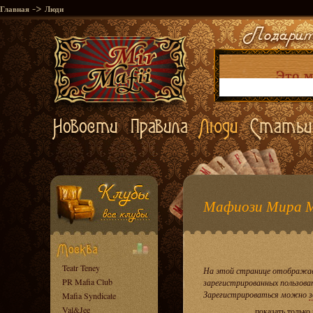
->
Главная
Люди
Мафиози Мира 
Teatr Teney
На этой странице отображае
PR Mafia Club
зарегистрированных пользова
Зарегистрироваться можно
з
Mafia Syndicate
Val&Jee
показать только