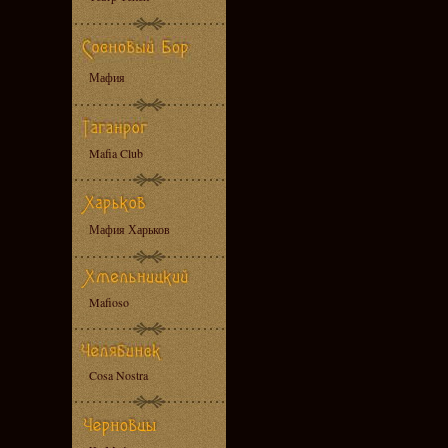
Мафия
Mafia Club
Мафия Харьков
Mafioso
Cosa Nostra