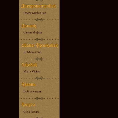
Dnepr Mafia Clan
Салон Мафии
IF Mafia Club
Mafia Vicino
Вобла Казань
Cosa-Nostra