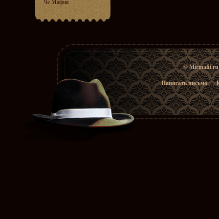
Че Мафия
© Mirmafii.r
Написать письмо