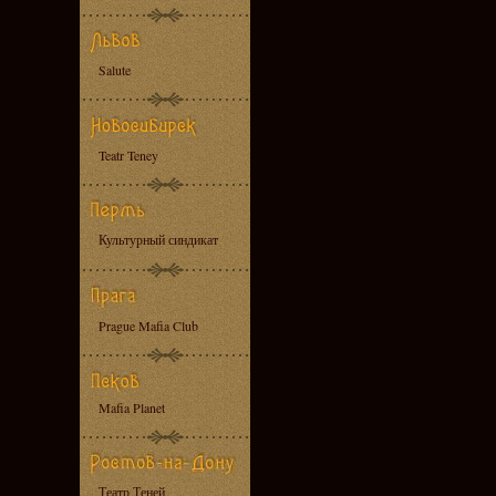
Salute
Teatr Teney
Культурный синдикат
Prague Mafia Club
Mafia Planet
Театр Теней