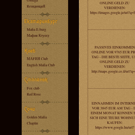
OMega
ONLINE GELD ZU
RезиденциЯ
VERDIENEN:
https://images.google.je/url?q=
Mafia E-burg
Мафия Ктулху
PASSIVES EINKOMMEN
ONLINE VOR 9765 EUR P
TAG - DIE BESTE SEITE, 
МАFИЯ Club
ONLINE GELD ZU
English Mafia Club
VERDIENEN:
http://maps.google.co.il/url?q=
Fox club
Red Rose
EINNAHMEN IM INTERN
VOR 3845 EUR AM TAG - 
EINEM MONAT KONNEN S
Golden Mafia
SICH EINE TEURE WOHN
KAUFEN:
Chaplin
https://www.google.hu/url?