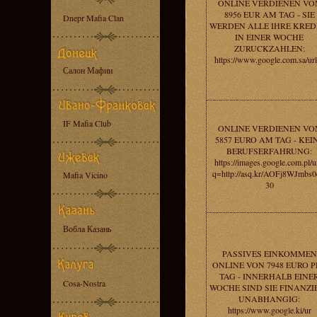
ONLINE VERDIENEN VO
8956 EUR AM TAG - SIE
Dnepr Mafia Clan
WERDEN ALLE IHRE KRED
IN EINER WOCHE
ZURUCKZAHLEN:
https://www.google.com.sa/ur
Салон Мафии
IF Mafia Club
ONLINE VERDIENEN VO
5857 EURO AM TAG - KEI
BERUFSERFAHRUNG:
https://images.google.com.pl/u
q=http://asq.kr/AOFj8WJmbs0
Mafia Vicino
30
Вобла Казань
PASSIVES EINKOMMEN
ONLINE VON 7948 EURO P
TAG - INNERHALB EINE
Cosa-Nostra
WOCHE SIND SIE FINANZI
UNABHANGIG:
https://www.google.ki/ur