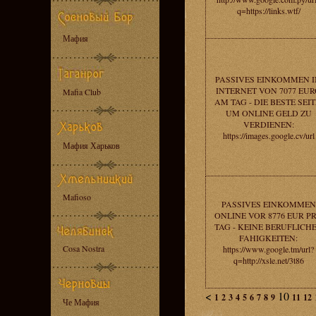
q=https://links.wtf/
Мафия
PASSIVES EINKOMMEN 
INTERNET VON 7077 EU
Mafia Club
AM TAG - DIE BESTE SEIT
UM ONLINE GELD ZU
VERDIENEN:
https://images.google.cv/url
Мафия Харьков
Mafioso
PASSIVES EINKOMMEN
ONLINE VOR 8776 EUR P
TAG - KEINE BERUFLICH
FAHIGKEITEN:
Cosa Nostra
https://www.google.tm/url?
q=http://xsle.net/3t86
<
10
1
2
3
4
5
6
7
8
9
11
12
Че Мафия