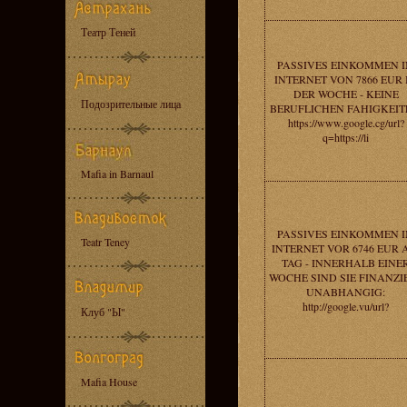
Театр Теней
PASSIVES EINKOMMEN 
INTERNET VON 7866 EUR 
DER WOCHE - KEINE
Подозрительные лица
BERUFLICHEN FAHIGKEIT
https://www.google.cg/url?
q=https://li
Mafia in Barnaul
PASSIVES EINKOMMEN 
Teatr Teney
INTERNET VOR 6746 EUR
TAG - INNERHALB EINE
WOCHE SIND SIE FINANZI
UNABHANGIG:
http://google.vu/url?
Клуб "Ы"
Mafia House