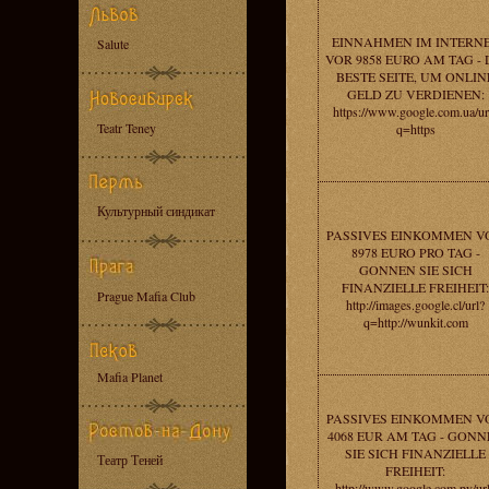
EINNAHMEN IM INTERN
Salute
VOR 9858 EURO AM TAG - 
BESTE SEITE, UM ONLIN
GELD ZU VERDIENEN:
https://www.google.com.ua/ur
Teatr Teney
q=https
Культурный синдикат
PASSIVES EINKOMMEN V
8978 EURO PRO TAG -
GONNEN SIE SICH
FINANZIELLE FREIHEIT:
Prague Mafia Club
http://images.google.cl/url?
q=http://wunkit.com
Mafia Planet
PASSIVES EINKOMMEN V
4068 EUR AM TAG - GONN
SIE SICH FINANZIELLE
Театр Теней
FREIHEIT:
http://www.google.com.py/ur