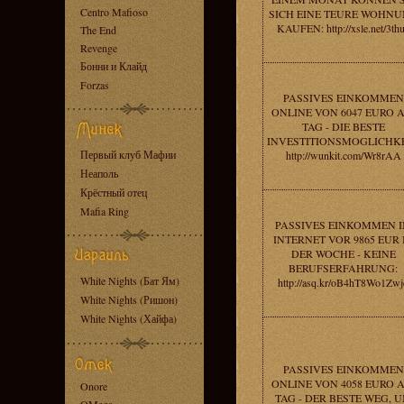
Centro Mafioso
SICH EINE TEURE WOHN
KAUFEN: http://xsle.net/3th
The End
Revenge
Бонни и Клайд
Forzas
PASSIVES EINKOMMEN
ONLINE VON 6047 EURO 
TAG - DIE BESTE
INVESTITIONSMOGLICHKE
Первый клуб Мафии
http://wunkit.com/Wr8rAA
Неаполь
Крёстный отец
Mafia Ring
PASSIVES EINKOMMEN 
INTERNET VOR 9865 EUR 
DER WOCHE - KEINE
BERUFSERFAHRUNG:
White Nights (Бат Ям)
http://asq.kr/oB4hT8Wo1Zwj
White Nights (Ришон)
White Nights (Хайфа)
PASSIVES EINKOMMEN
ONLINE VON 4058 EURO 
Onore
TAG - DER BESTE WEG, 