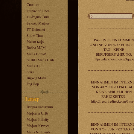
Спич-ки
Empire of Liber
TT-Радио Сити
Бункер Мафии
TT-Unionbet
Show Time
PASSIVES EINKOMMEN
Меню-кафе
ONLINE VON 6957 EURO P
Вобла МДМ
TAG - KEINE
Mafia DozoR
BERUFSERFAHRUNG:
https://darknesstr.com/3qq0e
GURU Mafia Club
MafiaTUT
Stars
Bigwig Mafia
EINNAHMEN IM INTERN
Ред Дор
VON 4875 EURO PRO TAG 
KEINE BERUFLICHEN
FAHIGKEITEN:
http://freeurlredirect.com/3wn
Вторая навигация
Мафия в СПб
Мафия Infinity
EINNAHMEN IM INTERN
Мафия Ктулху
VON 8757 EUR PRO TAG - 
Mafia No Limits
EINEM MONAT KONNEN S