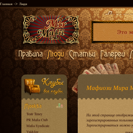
->
Главная
Люди
Мафиози Мира 
Teatr Teney
На этой странице отображае
PR Mafia Club
зарегистрированных пользова
Зарегистрироваться можно
з
Mafia Syndicate
Val&Jee
пока