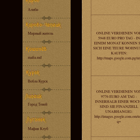
Алиби
ONLINE VERDIENEN VO
Мирный житель
5948 EURO PRO TAG - IN
EINEM MONAT KONNEN S
SICH EINE TEURE WOHN
KAUFEN:
mafia.md
http://maps.google.com.pg/ur
Вобла Курск
ONLINE VERDIENEN VO
9776 EURO AM TAG -
INNERHALB EINER WOC
Город Теней
SIND SIE FINANZIELL
UNABHANGIG:
http://images.google.com.om/u
q=
Мафия Клуб