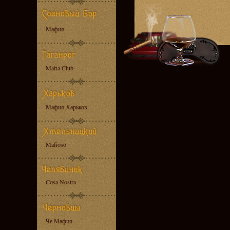
Мафия
Mafia Club
Мафия Харьков
Mafioso
Cosa Nostra
Че Мафия