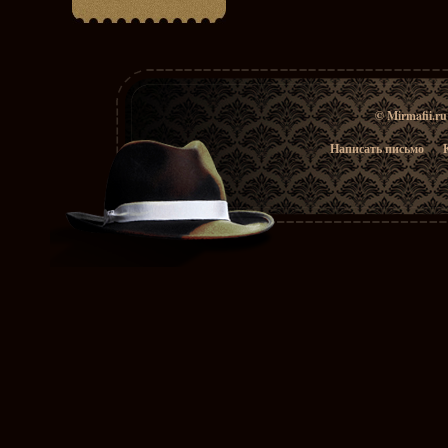
© Mirmafii.r
Написать письмо