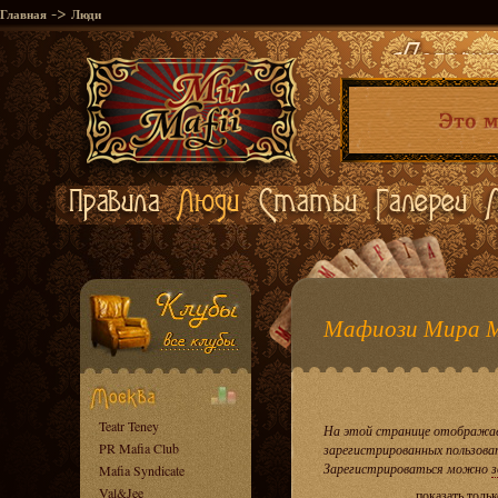
->
Главная
Люди
Мафиози Мира 
Teatr Teney
На этой странице отображае
PR Mafia Club
зарегистрированных пользова
Зарегистрироваться можно
з
Mafia Syndicate
Val&Jee
показать толь