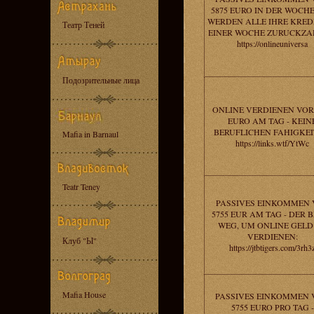
5875 EURO IN DER WOCHE 
WERDEN ALLE IHRE KREDI
Театр Теней
EINER WOCHE ZURUCKZA
https://onlineuniversa
Подозрительные лица
ONLINE VERDIENEN VOR 
EURO AM TAG - KEIN
BERUFLICHEN FAHIGKEI
Mafia in Barnaul
https://links.wtf/YtWc
Teatr Teney
PASSIVES EINKOMMEN 
5755 EUR AM TAG - DER 
WEG, UM ONLINE GELD
VERDIENEN:
Клуб "Ы"
https://jtbtigers.com/3rh3
Mafia House
PASSIVES EINKOMMEN 
5755 EURO PRO TAG -