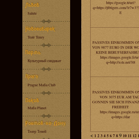
https://google.tt/url?
q=https://jtbtigers.com/3r7w3
E
Salute
Teatr Teney
PASSIVES EINKOMMEN O
VON 9877 EURO IN DER WO
KEINE BERUFSERFAHRU
https://images.google.fr/ur
Культурный синдикат
q=http://xsle.net/3t8
Prague Mafia Club
PASSIVES EINKOMMEN O
VON 3075 EUR AM TAG
GONNEN SIE SICH FINANZ
FREIHEIT:
Mafia Planet
https://images.google.ru/ur
q=https://dar
Театр Теней
<
9
1
2
3
4
5
6
7
8
10
11
12