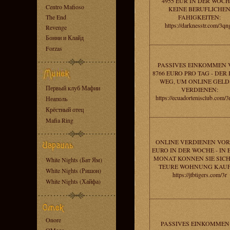
4955 EUR IN DER WOCH
Centro Mafioso
KEINE BERUFLICHE
The End
FAHIGKEITEN:
https://darknesstr.com/3qn
Revenge
Бонни и Клайд
Forzas
PASSIVES EINKOMMEN 
8766 EURO PRO TAG - DER
WEG, UM ONLINE GELD
Первый клуб Мафии
VERDIENEN:
https://ecuadortenisclub.com
Неаполь
Крёстный отец
Mafia Ring
ONLINE VERDIENEN VOR 
EURO IN DER WOCHE - IN 
MONAT KONNEN SIE SICH
White Nights (Бат Ям)
TEURE WOHNUNG KAUF
White Nights (Ришон)
https://jtbtigers.com/3r
White Nights (Хайфа)
Onore
PASSIVES EINKOMMEN