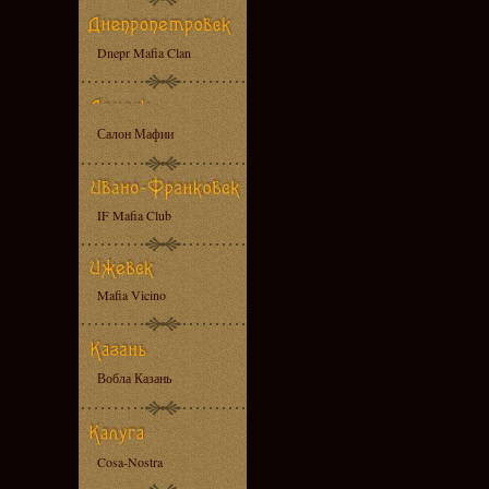
Dnepr Mafia Clan
Салон Мафии
IF Mafia Club
Mafia Vicino
Вобла Казань
Cosa-Nostra