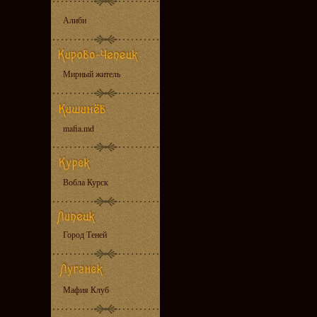
Алиби
Мирный житель
mafia.md
Вобла Курск
Город Теней
Мафия Клуб