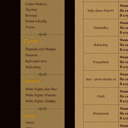
Centro Mafioso
Фами
The End
belly dance Flaw01
На са
Revenge
В клу
Бонни и Клайд
Фами
Forzas
DelazarKa
На са
В клу
Фами
Rakusdog
На са
Первый клуб Мафии
В клу
Неаполь
Фами
Крёстный отец
Porgantarm
На са
В клу
Mafia Ring
Фами
mcu - prom-electric.ru
На са
В клу
White Nights (Бат Ям)
Фами
White Nights (Ришон)
Gilell
На са
White Nights (Хайфа)
В клу
Фами
Dennisnum
На са
В клу
Onore
Фами