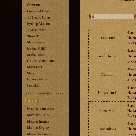
Спич-ки
Empire of Liber
TT-Радио Сити
Бункер Мафии
TT-Unionbet
Фами
Show Time
HamilTurb
На са
Меню-кафе
В клу
Вобла МДМ
Фами
Mafia DozoR
Waynelunda
На са
GURU Mafia Club
В клу
MafiaTUT
Фами
Stars
Dandrom
На са
Bigwig Mafia
В клу
Ред Дор
Фами
Harveyenurf
На са
В клу
Фами
Вторая навигация
BozepMild
На са
Мафия в СПб
В клу
Мафия Infinity
Фами
Мафия Ктулху
Hassanhoks
На са
Mafia No Limits
В клу