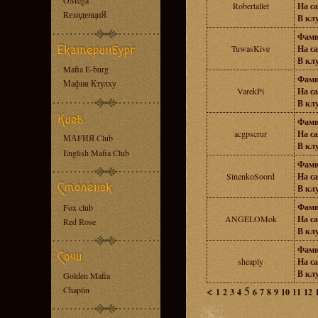
OMega
Robertallet
На са
RезиденциЯ
В клу
Фами
TuwasKive
На са
В клу
Mafia E-burg
Фами
Мафия Ктулху
VarekPi
На са
В клу
Фами
acgpscrur
На са
МАFИЯ Club
В клу
English Mafia Club
Фами
SinenkoSoord
На са
В клу
Фами
Fox club
ANGELOMok
На са
Red Rose
В клу
Фами
sheaply
На са
В клу
Golden Mafia
<
5
Chaplin
1
2
3
4
6
7
8
9
10
11
12