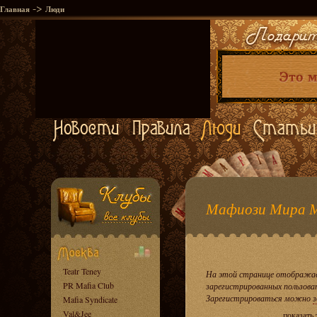
->
Главная
Люди
Мафиози Мира 
Teatr Teney
На этой странице отображае
PR Mafia Club
зарегистрированных пользова
Зарегистрироваться можно
з
Mafia Syndicate
Val&Jee
показать