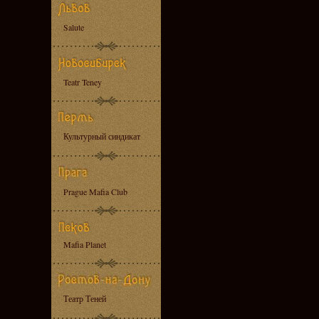
Salute
Teatr Teney
Культурный синдикат
Prague Mafia Club
Mafia Planet
Театр Теней