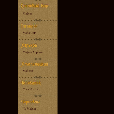
Мафия
Mafia Club
Мафия Харьков
Mafioso
Cosa Nostra
Че Мафия