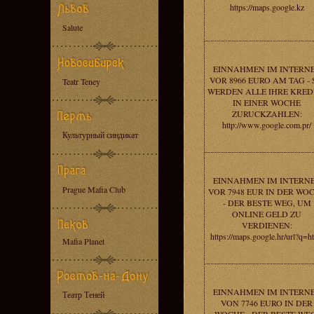
https://maps.google.kz
Salute
EINNAHMEN IM INTERN
VOR 8966 EURO AM TAG - 
Teatr Teney
WERDEN ALLE IHRE KRED
IN EINER WOCHE
ZURUCKZAHLEN:
http://www.google.com.pr/
Культурный синдикат
EINNAHMEN IM INTERN
Prague Mafia Club
VOR 7948 EUR IN DER WO
- DER BESTE WEG, UM
ONLINE GELD ZU
VERDIENEN:
https://maps.google.hr/url?q=ht
Mafia Planet
EINNAHMEN IM INTERN
Театр Теней
VON 7746 EURO IN DER