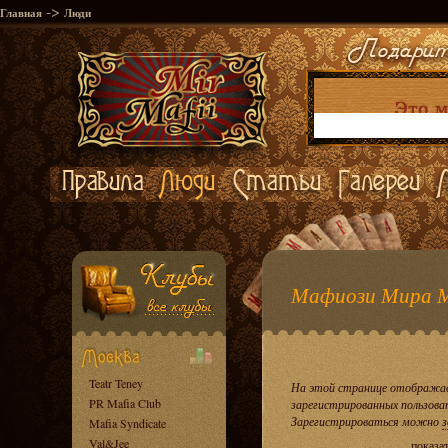
->
Главная
Люди
Мафиози Мира 
Teatr Teney
На этой странице отображае
PR Mafia Club
зарегистрированных пользова
Зарегистрироваться можно
з
Mafia Syndicate
Val&Jee
показа