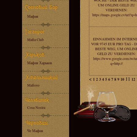
WOCHE - DER BESTE WE
UM ONLINE GELD ZU
VERDIENEN:
https://maps.google.cv/url?q=h
Мафия
EINNAHMEN IM INTERN
Mafia Club
VOR 9745 EUR PRO TAG - 
BESTE WEG, UM ONLIN
GELD ZU VERDIENEN:
https://www.google.com.tw/ur
Мафия Харьков
q=http://
<
11
1
2
3
4
5
6
7
8
9
10
12
Mafioso
Cosa Nostra
Че Мафия