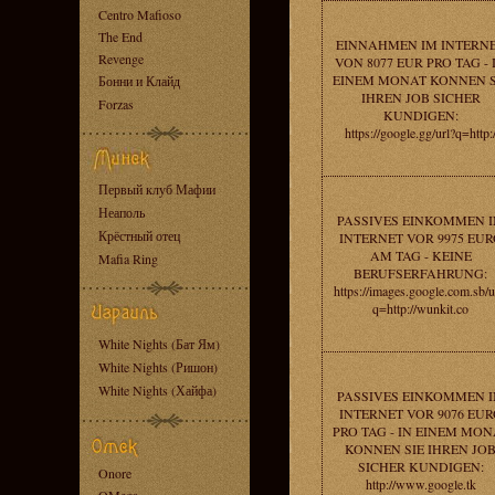
Centro Mafioso
The End
EINNAHMEN IM INTERN
Revenge
VON 8077 EUR PRO TAG - 
EINEM MONAT KONNEN S
Бонни и Клайд
IHREN JOB SICHER
Forzas
KUNDIGEN:
https://google.gg/url?q=http:
Первый клуб Мафии
Неаполь
PASSIVES EINKOMMEN 
Крёстный отец
INTERNET VOR 9975 EUR
AM TAG - KEINE
Mafia Ring
BERUFSERFAHRUNG:
https://images.google.com.sb/u
q=http://wunkit.co
White Nights (Бат Ям)
White Nights (Ришон)
White Nights (Хайфа)
PASSIVES EINKOMMEN 
INTERNET VOR 9076 EUR
PRO TAG - IN EINEM MON
KONNEN SIE IHREN JO
SICHER KUNDIGEN:
Onore
http://www.google.tk