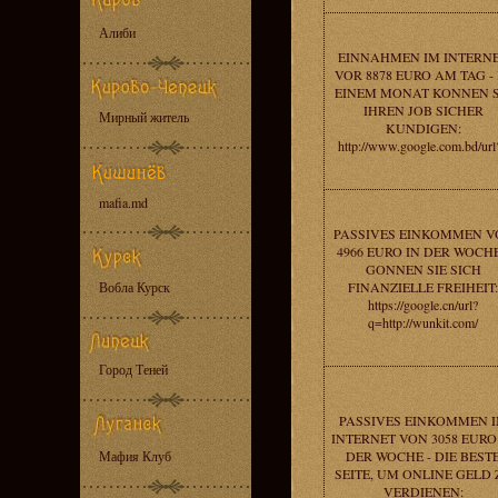
Алиби
EINNAHMEN IM INTERN
VOR 8878 EURO AM TAG - 
EINEM MONAT KONNEN S
IHREN JOB SICHER
Мирный житель
KUNDIGEN:
http://www.google.com.bd/url
mafia.md
PASSIVES EINKOMMEN V
4966 EURO IN DER WOCHE
GONNEN SIE SICH
Вобла Курск
FINANZIELLE FREIHEIT:
https://google.cn/url?
q=http://wunkit.com/
Город Теней
PASSIVES EINKOMMEN 
INTERNET VON 3058 EURO
Мафия Клуб
DER WOCHE - DIE BEST
SEITE, UM ONLINE GELD 
VERDIENEN: