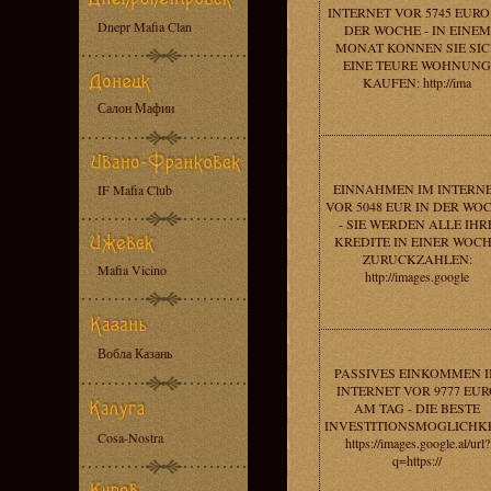
INTERNET VOR 5745 EURO
Dnepr Mafia Clan
DER WOCHE - IN EINEM
MONAT KONNEN SIE SI
EINE TEURE WOHNUNG
KAUFEN: http://ima
Салон Мафии
EINNAHMEN IM INTERN
IF Mafia Club
VOR 5048 EUR IN DER WO
- SIE WERDEN ALLE IHR
KREDITE IN EINER WOC
ZURUCKZAHLEN:
Mafia Vicino
http://images.google
Вобла Казань
PASSIVES EINKOMMEN 
INTERNET VOR 9777 EUR
AM TAG - DIE BESTE
INVESTITIONSMOGLICHKE
Cosa-Nostra
https://images.google.al/url?
q=https://