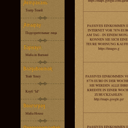
https://maps.google.com.qa/u
Театр Теней
PASSIVES EINKOMMEN 
INTERNET VOR 7876 EUR
Подозрительные лица
AM TAG - IN EINEM MON
KONNEN SIE SICH EINE
TEURE WOHNUNG KAUFE
https://images.g
Mafia in Barnaul
Teatr Teney
PASSIVES EINKOMMEN V
8776 EURO IN DER WOCHE
SIE WERDEN ALLE IHR
KREDITE IN EINER WOC
Клуб "Ы"
ZURUCKZAHLEN:
http://maps.google.ge/
Mafia House
PASSIVES EINKOMMEN 