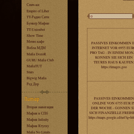
Спич-ки
Empire of Liber
TT-Радио Сити
Бункер Мафии
TT-Unionbet
Show Time
Меню-кафе
PASSIVES EINKOMMEN 
Вобла МДМ
INTERNET VOR 6955 EUR
PRO TAG - IN EINEM MON
Mafia DozoR
KONNEN SIE SICH EIN
GURU Mafia Club
TEURES HAUS KAUFEN
MafiaTUT
https://images.goo
Stars
Bigwig Mafia
Ред Дор
PASSIVES EINKOMMEN
ONLINE VON 6755 EUR I
Вторая навигация
DER WOCHE - GONNEN S
SICH FINANZIELLE FREIHE
Мафия в СПб
https://maps.google.cd/url?q=htt
Мафия Infinity
Мафия Ктулху
Mafia No Limits