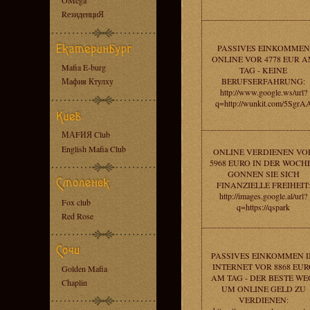
OMega
RезиденциЯ
PASSIVES EINKOMMEN
ONLINE VOR 4778 EUR 
Mafia E-burg
TAG - KEINE
Мафия Ктулху
BERUFSERFAHRUNG:
http://www.google.ws/url?
q=http://wunkit.com/5SgrA
МАFИЯ Club
English Mafia Club
ONLINE VERDIENEN VO
5968 EURO IN DER WOCHE
GONNEN SIE SICH
FINANZIELLE FREIHEIT:
http://images.google.al/url?
Fox club
q=https://qspark
Red Rose
PASSIVES EINKOMMEN 
INTERNET VOR 8868 EUR
Golden Mafia
AM TAG - DER BESTE WE
Chaplin
UM ONLINE GELD ZU
VERDIENEN: