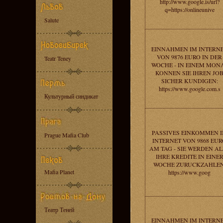
http://www.google.is/url?
q=https://onlineunive
Salute
EINNAHMEN IM INTERN
VON 9876 EURO IN DER
Teatr Teney
WOCHE - IN EINEM MON
KONNEN SIE IHREN JO
SICHER KUNDIGEN:
https://www.google.com.s
Культурный синдикат
PASSIVES EINKOMMEN 
Prague Mafia Club
INTERNET VON 9868 EU
AM TAG - SIE WERDEN AL
IHRE KREDITE IN EINE
WOCHE ZURUCKZAHLEN
Mafia Planet
https://www.goog
Театр Теней
EINNAHMEN IM INTERN