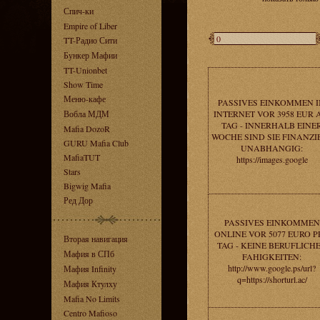
Спич-ки
Empire of Liber
TT-Радио Сити
Бункер Мафии
TT-Unionbet
Show Time
Меню-кафе
PASSIVES EINKOMMEN 
Вобла МДМ
INTERNET VOR 3958 EUR
TAG - INNERHALB EINE
Mafia DozoR
WOCHE SIND SIE FINANZI
GURU Mafia Club
UNABHANGIG:
MafiaTUT
https://images.google
Stars
Bigwig Mafia
Ред Дор
PASSIVES EINKOMMEN
ONLINE VOR 5077 EURO P
Вторая навигация
TAG - KEINE BERUFLICH
Мафия в СПб
FAHIGKEITEN:
http://www.google.ps/url?
Мафия Infinity
q=https://shorturl.ac/
Мафия Ктулху
Mafia No Limits
Centro Mafioso