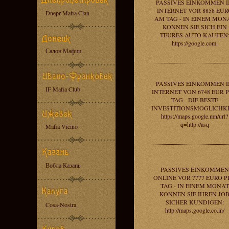
PASSIVES EINKOMMEN 
INTERNET VOR 8858 EUR
Dnepr Mafia Clan
AM TAG - IN EINEM MON
KONNEN SIE SICH EIN
TEURES AUTO KAUFEN
https://google.com.
Салон Мафии
PASSIVES EINKOMMEN 
IF Mafia Club
INTERNET VON 6748 EUR 
TAG - DIE BESTE
INVESTITIONSMOGLICHKE
https://maps.google.mn/url?
q=http://asq
Mafia Vicino
Вобла Казань
PASSIVES EINKOMMEN
ONLINE VOR 7777 EURO P
TAG - IN EINEM MONAT
KONNEN SIE IHREN JO
SICHER KUNDIGEN:
Cosa-Nostra
http://maps.google.co.in/