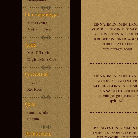
Mafia E-burg
EINNAHMEN IM INTERN
Мафия Ктулху
VOR 3875 EUR IN DER WO
- SIE WERDEN ALLE IHR
KREDITE IN EINER WOC
ZURUCKZAHLEN:
https://images.googl
МАFИЯ Club
English Mafia Club
EINNAHMEN IM INTERN
VON 6875 EURO IN DER
Fox club
WOCHE - GONNEN SIE SI
Red Rose
FINANZIELLE FREIHEIT:
http://images.google.mv/url?
q=http://fr
Golden Mafia
Chaplin
PASSIVES EINKOMMEN 
INTERNET VON 5745 EUR 
DER WOCHE - IN EINEM