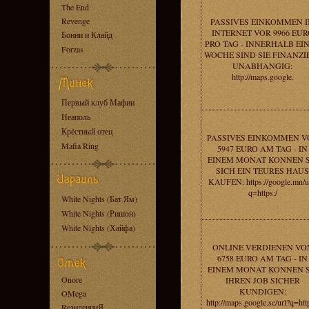
The End
Revenge
PASSIVES EINKOMMEN 
INTERNET VOR 9966 EUR
Бонни и Клайд
PRO TAG - INNERHALB EI
Forzas
WOCHE SIND SIE FINANZI
UNABHANGIG:
http://maps.google.
Первый клуб Мафии
Неаполь
Крёстный отец
PASSIVES EINKOMMEN V
Mafia Ring
5947 EURO AM TAG - IN
EINEM MONAT KONNEN S
SICH EIN TEURES HAUS
KAUFEN: https://google.mn/u
q=https:/
White Nights (Бат Ям)
White Nights (Ришон)
White Nights (Хайфа)
ONLINE VERDIENEN VO
6758 EURO AM TAG - IN
EINEM MONAT KONNEN S
Onore
IHREN JOB SICHER
KUNDIGEN:
OMega
http://maps.google.sc/url?q=htt
RезиденциЯ