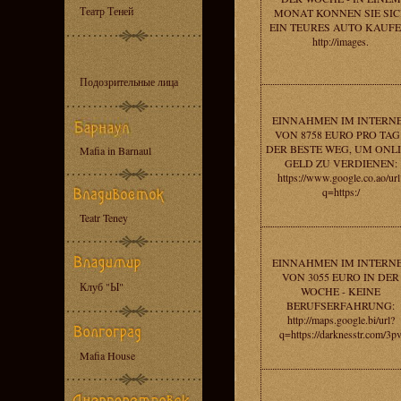
Театр Теней
MONAT KONNEN SIE SI
EIN TEURES AUTO KAUFE
http://images.
Подозрительные лица
EINNAHMEN IM INTERN
VON 8758 EURO PRO TAG 
DER BESTE WEG, UM ONL
Mafia in Barnaul
GELD ZU VERDIENEN:
https://www.google.co.ao/url
q=https:/
Teatr Teney
EINNAHMEN IM INTERN
VON 3055 EURO IN DER
Клуб "Ы"
WOCHE - KEINE
BERUFSERFAHRUNG:
http://maps.google.bi/url?
q=https://darknesstr.com/3p
Mafia House