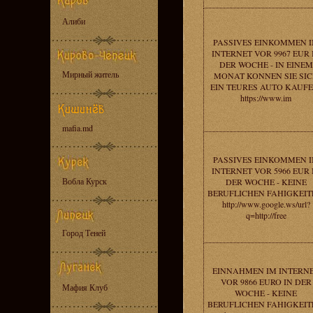
Алиби
PASSIVES EINKOMMEN 
INTERNET VOR 9967 EUR 
DER WOCHE - IN EINEM
Мирный житель
MONAT KONNEN SIE SI
EIN TEURES AUTO KAUFE
https://www.im
mafia.md
PASSIVES EINKOMMEN 
INTERNET VOR 5966 EUR 
Вобла Курск
DER WOCHE - KEINE
BERUFLICHEN FAHIGKEIT
http://www.google.ws/url?
q=http://free
Город Теней
EINNAHMEN IM INTERN
VOR 9866 EURO IN DER
Мафия Клуб
WOCHE - KEINE
BERUFLICHEN FAHIGKEIT