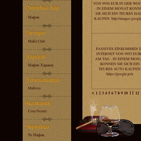
VON 9956 EUR IN DER WO
- IN EINEM MONAT KONN
SIE SICH EIN TEURES HA
Мафия
KAUFEN: http://images.google
Mafia Club
PASSIVES EINKOMMEN 
INTERNET VON 9955 EU
AM TAG - IN EINEM MON
KONNEN SIE SICH EIN
Мафия Харьков
TEURES AUTO KAUFEN
https://google.jo/u
Mafioso
<
11
1
2
3
4
5
6
7
8
9
10
12
Cosa Nostra
Че Мафия