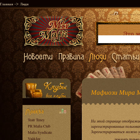
->
Главная
Люди
Мафиози Мира 
Teatr Teney
На этой странице отображае
PR Mafia Club
зарегистрированных пользова
Зарегистрироваться можно
з
Mafia Syndicate
Val&Jee
показать тольк