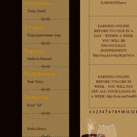
EARNESTDarve
Театр Теней
EARNING ONLINE
BEFORE 3533 EUR IN A
Подозрительные лица
DAY - WITHIN A WEEK
YOU WILL BE
FINANCIALLY
INDEPENDENT:
http://asq.kr/zvbgiXQii7rGA
Mafia in Barnaul
EARNING ONLINE
Teatr Teney
BEFORE 3736 GBP IN
WEEK - YOU WILL PAY
OFF ALL YOUR LOANS IN
A WEEK: http://xsle.net/3mdf0
Клуб "Ы"
<
5
1
2
3
4
6
7
8
9
10
11
12
Mafia House