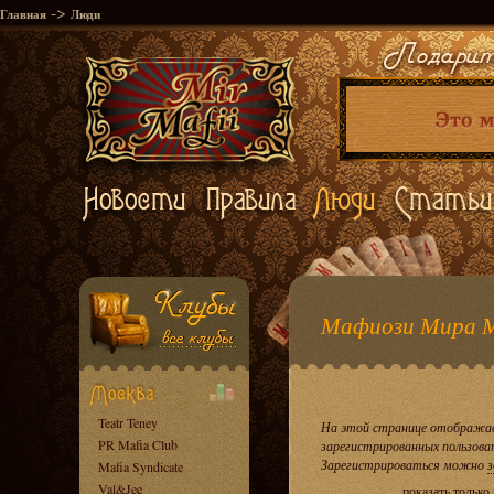
->
Главная
Люди
Мафиози Мира 
Teatr Teney
На этой странице отображае
PR Mafia Club
зарегистрированных пользова
Зарегистрироваться можно
з
Mafia Syndicate
Val&Jee
показать только