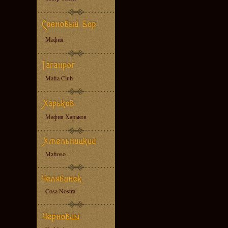
Мафия
Mafia Club
Мафия Харьков
Mafioso
Cosa Nostra