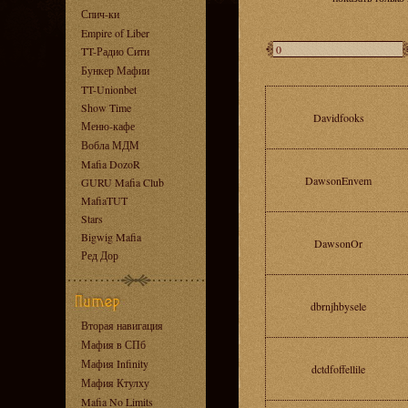
Спич-ки
Empire of Liber
TT-Радио Сити
Бункер Мафии
TT-Unionbet
Show Time
Davidfooks
Меню-кафе
Вобла МДМ
Mafia DozoR
DawsonEnvem
GURU Mafia Club
MafiaTUT
Stars
Bigwig Mafia
DawsonOr
Ред Дор
dbrnjhbysele
Вторая навигация
Мафия в СПб
Мафия Infinity
dctdfoffellile
Мафия Ктулху
Mafia No Limits