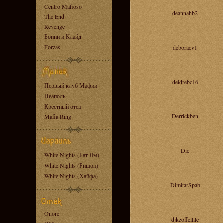
Centro Mafioso
deannahb2
The End
Revenge
Бонни и Клайд
Forzas
deboracv1
deidrebc16
Первый клуб Мафии
Неаполь
Крёстный отец
Derrickben
Mafia Ring
Dic
White Nights (Бат Ям)
White Nights (Ришон)
White Nights (Хайфа)
DimitarSpab
Onore
djkzoffellile