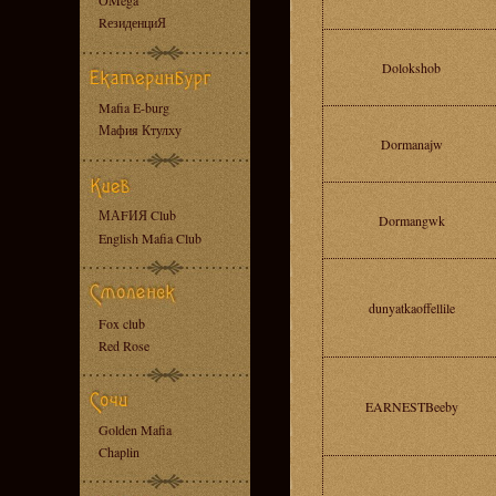
OMega
RезиденциЯ
Dolokshob
Mafia E-burg
Мафия Ктулху
Dormanajw
МАFИЯ Club
Dormangwk
English Mafia Club
dunyatkaoffellile
Fox club
Red Rose
EARNESTBeeby
Golden Mafia
Chaplin