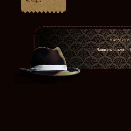
Че Мафия
© Mirmafii.r
Написать письмо