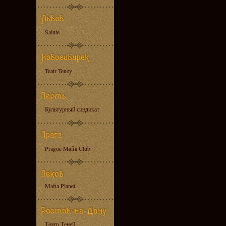
Salute
Teatr Teney
Культурный синдикат
Prague Mafia Club
Mafia Planet
Театр Теней