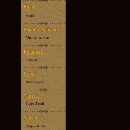
Алиби
Мирный житель
mafia.md
Вобла Курск
Город Теней
Мафия Клуб