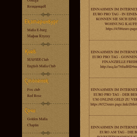
OMega
RезиденциЯ
EINNAHMEN IM INTERNET
EURO PRO TAG - IN EIN
KONNEN SIE SICH EINE
WOHNUNG KAUFE
https://4586euro.page.
Mafia E-burg
Мафия Ктулху
EINNAHMEN IM INTERNET
EURO PRO TAG - GONNEN 
МАFИЯ Club
FINANZIELLE FREIH
English Mafia Club
http://asq.kr/76fudHD9
Fox club
EINNAHMEN IM INTERNET
EURO PRO TAG - DER BE
Red Rose
UM ONLINE GELD ZU VE
https://6523euro.page.link/
Golden Mafia
Chaplin
EINNAHMEN IM INTERNET
EURO AM TAG - DIE 
INVESTITIONSMOGLIC