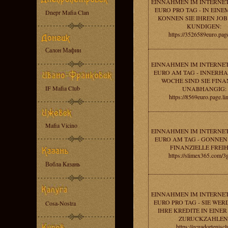
EINNAHMEN IM INTERNET
EURO PRO TAG - IN EIN
Dnepr Mafia Clan
KONNEN SIE IHREN JOB
KUNDIGEN:
https://3526589euro.page
Салон Мафии
EINNAHMEN IM INTERNET
EURO AM TAG - INNERHA
WOCHE SIND SIE FINA
IF Mafia Club
UNABHANGIG:
https://8569euro.page.li
Mafia Vicino
EINNAHMEN IM INTERNET
EURO AM TAG - GONNEN 
FINANZIELLE FREIH
https://slimex365.com/
Вобла Казань
EINNAHMEN IM INTERNET
EURO PRO TAG - SIE WER
Cosa-Nostra
IHRE KREDITE IN EINE
ZURUCKZAHLEN
https://ecuadorteniscl