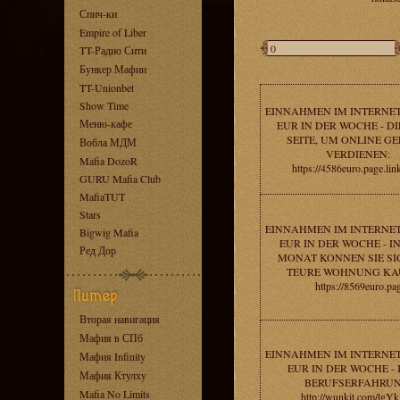
Спич-ки
Empire of Liber
TT-Радио Сити
Бункер Мафии
TT-Unionbet
Show Time
EINNAHMEN IM INTERNET
Меню-кафе
EUR IN DER WOCHE - DI
SEITE, UM ONLINE GE
Вобла МДМ
VERDIENEN:
Mafia DozoR
https://4586euro.page.lin
GURU Mafia Club
MafiaTUT
Stars
EINNAHMEN IM INTERNET
Bigwig Mafia
EUR IN DER WOCHE - I
Ред Дор
MONAT KONNEN SIE SI
TEURE WOHNUNG KA
https://8569euro.pa
Вторая навигация
Мафия в СПб
EINNAHMEN IM INTERNET
Мафия Infinity
EUR IN DER WOCHE - 
Мафия Ктулху
BERUFSERFAHRUN
Mafia No Limits
http://wunkit.com/lg