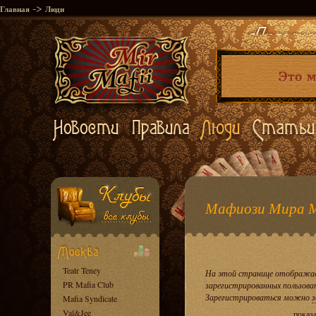
->
Главная
Люди
Мафиози Мира 
Teatr Teney
На этой странице отображае
PR Mafia Club
зарегистрированных пользова
Зарегистрироваться можно
з
Mafia Syndicate
Val&Jee
показ