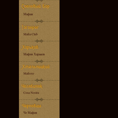
Мафия
Mafia Club
Мафия Харьков
Mafioso
Cosa Nostra
Че Мафия