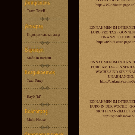
https://352658euro.page.l
Театр Теней
EINNAHMEN IM INTERNET
EURO PRO TAG - GONNEN 
Подозрительные лица
FINANZIELLE FREIH
https://856253euro.page.li
Mafia in Barnaul
EINNAHMEN IM INTERNET
EURO AM TAG - INNERHA
WOCHE SIND SIE FINA
UNABHANGIG:
Teatr Teney
https://darknesstr.com/
Клуб "Ы"
EINNAHMEN IM INTERNET
EURO IN DER WOCHE - G
SICH FINANZIELLE FRE
https://qspark.me/41b
Mafia House