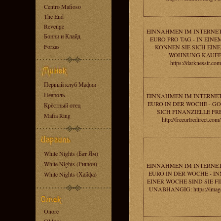
Centro Mafioso
The End
Revenge
EINNAHMEN IM INTERNET
Бонни и Клайд
EURO PRO TAG - IN EIN
Forzas
KONNEN SIE SICH EINE
WOHNUNG KAUFE
https://darknesstr.com
Первый клуб Мафии
Неаполь
EINNAHMEN IM INTERNET
EURO IN DER WOCHE - G
Крёстный отец
SICH FINANZIELLE FRE
Mafia Ring
http://freeurlredirect.com
White Nights (Бат Ям)
White Nights (Ришон)
EINNAHMEN IM INTERNET
EURO IN DER WOCHE - I
White Nights (Хайфа)
EINER WOCHE SIND SIE F
UNABHANGIG: https://image
Onore