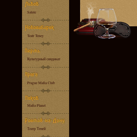
Salute
Teatr Teney
Культурный синдикат
Prague Mafia Club
Mafia Planet
Театр Теней