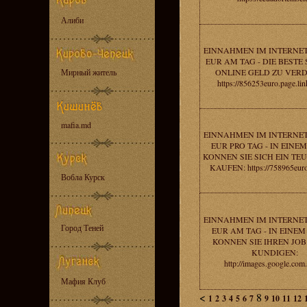
Алиби
EINNAHMEN IM INTERNET
EUR AM TAG - DIE BESTE 
Мирный житель
ONLINE GELD ZU VERD
https://856253euro.page.l
mafia.md
EINNAHMEN IM INTERNET
EUR PRO TAG - IN EINE
KONNEN SIE SICH EIN TE
KAUFEN: https://758965euro
Вобла Курск
EINNAHMEN IM INTERNET
Город Теней
EUR AM TAG - IN EINE
KONNEN SIE IHREN JOB
KUNDIGEN:
http://images.google.com.
Мафия Клуб
<
8
1
2
3
4
5
6
7
9
10
11
12