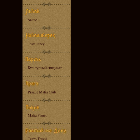
Salute
Teatr Teney
Культурный синдикат
Prague Mafia Club
Mafia Planet
Театр Теней