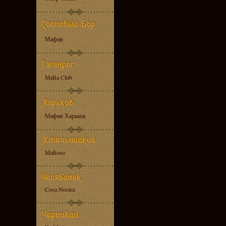
Мафия
Mafia Club
Мафия Харьков
Mafioso
Cosa Nostra