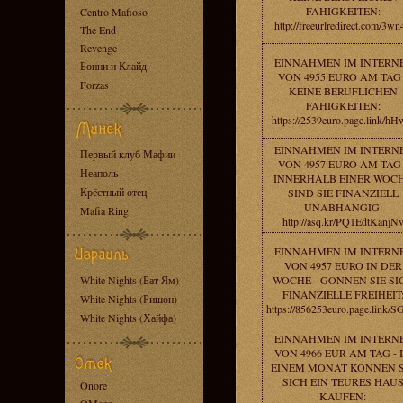
FAHIGKEITEN:
Centro Mafioso
http://freeurlredirect.com/3wn
The End
Revenge
EINNAHMEN IM INTERN
Бонни и Клайд
VON 4955 EURO AM TAG 
Forzas
KEINE BERUFLICHEN
FAHIGKEITEN:
https://2539euro.page.link/h
EINNAHMEN IM INTERN
Первый клуб Мафии
VON 4957 EURO AM TAG 
Неаполь
INNERHALB EINER WOC
Крёстный отец
SIND SIE FINANZIELL
UNABHANGIG:
Mafia Ring
http://asq.kr/PQ1EdtKanjN
EINNAHMEN IM INTERN
VON 4957 EURO IN DER
White Nights (Бат Ям)
WOCHE - GONNEN SIE SI
FINANZIELLE FREIHEIT
White Nights (Ришон)
https://856253euro.page.link/
White Nights (Хайфа)
EINNAHMEN IM INTERN
VON 4966 EUR AM TAG - 
EINEM MONAT KONNEN S
SICH EIN TEURES HAU
Onore
KAUFEN: