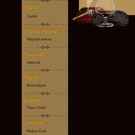
Алиби
Мирный житель
mafia.md
Вобла Курск
Город Теней
Мафия Клуб