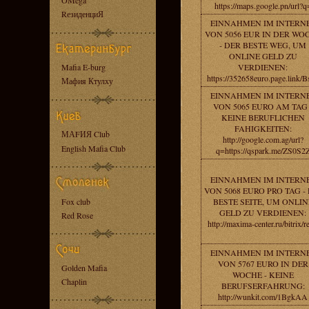
OMega
https://maps.google.pn/url?q
RезиденциЯ
EINNAHMEN IM INTERN
VON 5056 EUR IN DER WO
- DER BESTE WEG, UM
ONLINE GELD ZU
Mafia E-burg
VERDIENEN:
https://352658euro.page.link/B
Мафия Ктулху
EINNAHMEN IM INTERN
VON 5065 EURO AM TAG 
KEINE BERUFLICHEN
FAHIGKEITEN:
МАFИЯ Club
http://google.com.ag/url?
English Mafia Club
q=https://qspark.me/ZS0S2
EINNAHMEN IM INTERN
VON 5068 EURO PRO TAG - 
Fox club
BESTE SEITE, UM ONLIN
GELD ZU VERDIENEN:
Red Rose
http://maxima-center.ru/bitrix/r
EINNAHMEN IM INTERN
VON 5767 EURO IN DER
Golden Mafia
WOCHE - KEINE
Chaplin
BERUFSERFAHRUNG:
http://wunkit.com/1BgkAA