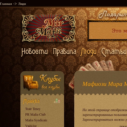
->
Главная
Люди
Мафиози Мира 
Teatr Teney
На этой странице отображае
PR Mafia Club
зарегистрированных пользова
Зарегистрироваться можно
з
Mafia Syndicate
Val&Jee
пока