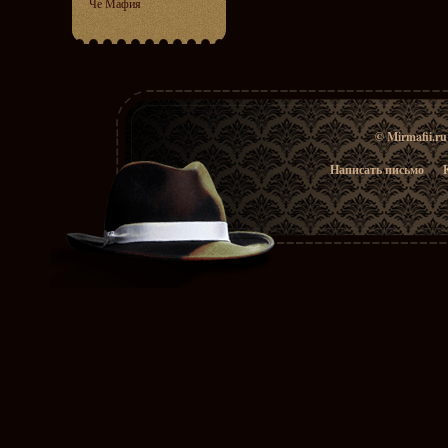
Че Мафия
© Mirmafii.r
Написать письмо