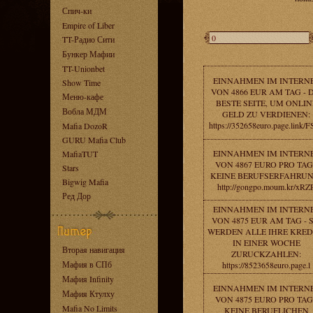
Спич-ки
Empire of Liber
TT-Радио Сити
Бункер Мафии
TT-Unionbet
EINNAHMEN IM INTERN
Show Time
VON 4866 EUR AM TAG - D
Меню-кафе
BESTE SEITE, UM ONLIN
Вобла МДМ
GELD ZU VERDIENEN:
https://352658euro.page.link/
Mafia DozoR
GURU Mafia Club
EINNAHMEN IM INTERN
MafiaTUT
VON 4867 EURO PRO TAG
Stars
KEINE BERUFSERFAHRUN
Bigwig Mafia
http://gongpo.moum.kr/xRZ
Ред Дор
EINNAHMEN IM INTERN
VON 4875 EUR AM TAG - S
WERDEN ALLE IHRE KRED
IN EINER WOCHE
Вторая навигация
ZURUCKZAHLEN:
Мафия в СПб
https://8523658euro.page.l
Мафия Infinity
EINNAHMEN IM INTERN
Мафия Ктулху
VON 4875 EURO PRO TAG
Mafia No Limits
KEINE BERUFLICHEN