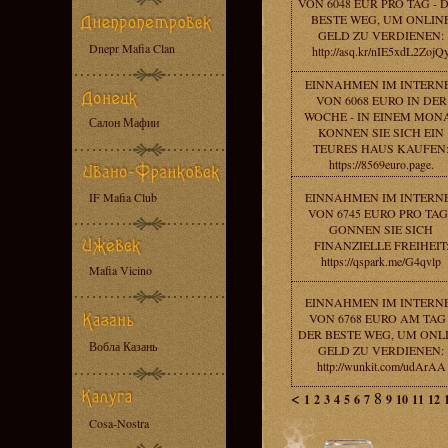
VON 6048 EUR PRO TAG - 
BESTE WEG, UM ONLIN
GELD ZU VERDIENEN:
Dnepr Mafia Clan
http://asq.kr/nIE5xdL2ZojQ
EINNAHMEN IM INTERN
VON 6068 EURO IN DER
WOCHE - IN EINEM MON
Салон Мафии
KONNEN SIE SICH EIN
TEURES HAUS KAUFEN
https://8569euro.page.
IF Mafia Club
EINNAHMEN IM INTERN
VON 6745 EURO PRO TAG
GONNEN SIE SICH
FINANZIELLE FREIHEIT
https://qspark.me/G4qvlp
Mafia Vicino
EINNAHMEN IM INTERN
VON 6768 EURO AM TAG 
DER BESTE WEG, UM ONL
Вобла Казань
GELD ZU VERDIENEN:
http://wunkit.com/udArAA
<
8
1
2
3
4
5
6
7
9
10
11
12
Cosa-Nostra