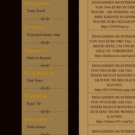
EINNAHMEN IM INTERN
VON 5846 EURO IN DER
Театр Теней
WOCHE - SIE WERDEN AL
IHRE KREDITE IN EINE
WOCHE ZURUCKZAHLEN
https://28569euro.p
Подозрительные лица
EINNAHMEN IM INTERN
VON 5945 EURO PRO TAG - 
BESTE SEITE, UM ONLIN
GELD ZU VERDIENEN:
https://darknesstr.com/3qos
Mafia in Barnaul
EINNAHMEN IM INTERN
VON 5968 EURO AM TAG -
EINEM MONAT KONNEN S
SICH EIN TEURES HAU
Teatr Teney
KAUFEN:
https://8523658euro.page.li
EINNAHMEN IM INTERN
VON 5978 EURO AM TAG -
Клуб "Ы"
EINEM MONAT KONNEN S
SICH EINE TEURE WOHN
KAUFEN:
https://slimex365.com/3gv
Mafia House
EINNAHMEN IM INTERN