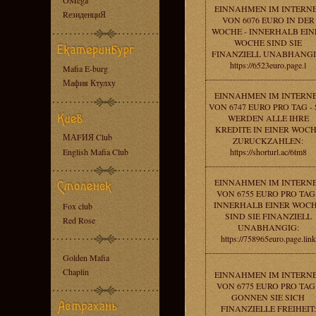
OMega
EINNAHMEN IM INTERN
RезиденциЯ
VON 6076 EURO IN DER
WOCHE - INNERHALB EIN
WOCHE SIND SIE
FINANZIELL UNABHANGI
https://6523euro.page.l
Mafia E-burg
Мафия Ктулху
EINNAHMEN IM INTERN
VON 6747 EURO PRO TAG - 
WERDEN ALLE IHRE
KREDITE IN EINER WOC
МАFИЯ Club
ZURUCKZAHLEN:
English Mafia Club
https://shorturl.ac/6tm8
EINNAHMEN IM INTERN
VON 6755 EURO PRO TAG 
INNERHALB EINER WOC
Fox club
SIND SIE FINANZIELL
Red Rose
UNABHANGIG:
https://758965euro.page.link
Golden Mafia
Chaplin
EINNAHMEN IM INTERN
VON 6775 EURO PRO TAG 
GONNEN SIE SICH
FINANZIELLE FREIHEIT: