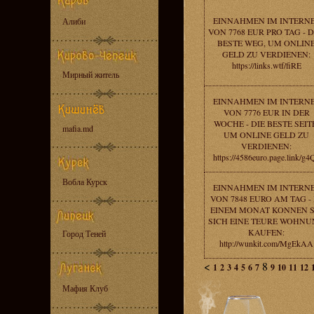
EINNAHMEN IM INTERN
Алиби
VON 7768 EUR PRO TAG - 
BESTE WEG, UM ONLIN
GELD ZU VERDIENEN:
https://links.wtf/fiRE
Мирный житель
EINNAHMEN IM INTERN
VON 7776 EUR IN DER
WOCHE - DIE BESTE SEIT
mafia.md
UM ONLINE GELD ZU
VERDIENEN:
https://4586euro.page.link/g4
Вобла Курск
EINNAHMEN IM INTERN
VON 7848 EURO AM TAG - 
EINEM MONAT KONNEN S
SICH EINE TEURE WOHN
KAUFEN:
Город Теней
http://wunkit.com/MgEkAA
<
8
1
2
3
4
5
6
7
9
10
11
12
Мафия Клуб