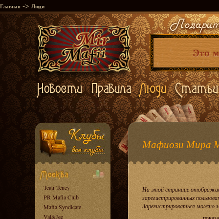
->
Главная
Люди
Мафиози Мира 
Teatr Teney
На этой странице отображае
PR Mafia Club
зарегистрированных пользова
Зарегистрироваться можно
з
Mafia Syndicate
Val&Jee
показа