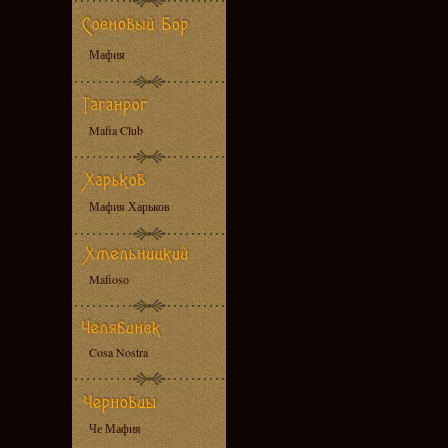
Мафия
Mafia Club
Мафия Харьков
Mafioso
Cosa Nostra
Че Мафия