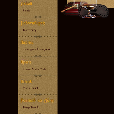
Salute
Teatr Teney
Культурный синдикат
Prague Mafia Club
Mafia Planet
Театр Теней