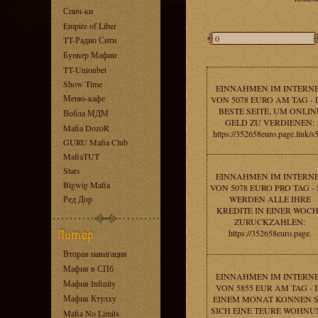
Спич-ки
Empire of Liber
TT-Радио Сити
Бункер Мафии
TT-Unionbet
Show Time
EINNAHMEN IM INTERN
Меню-кафе
VON 5078 EURO AM TAG - 
BESTE SEITE, UM ONLIN
Вобла МДМ
GELD ZU VERDIENEN:
Mafia DozoR
https://352658euro.page.link/s
GURU Mafia Club
MafiaTUT
Stars
EINNAHMEN IM INTERN
Bigwig Mafia
VON 5078 EURO PRO TAG - 
Ред Дор
WERDEN ALLE IHRE
KREDITE IN EINER WOC
ZURUCKZAHLEN:
https://352658euro.page.
Вторая навигация
Мафия в СПб
EINNAHMEN IM INTERN
Мафия Infinity
VON 5855 EUR AM TAG - 
Мафия Ктулху
EINEM MONAT KONNEN S
SICH EINE TEURE WOHN
Mafia No Limits