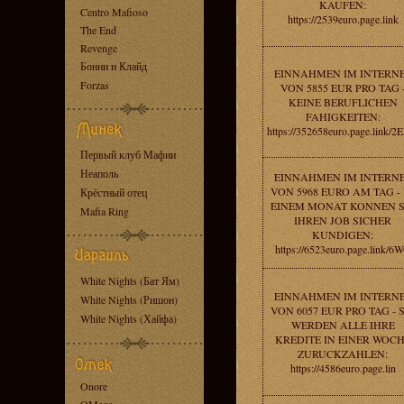
KAUFEN:
Centro Mafioso
https://2539euro.page.link
The End
Revenge
Бонни и Клайд
EINNAHMEN IM INTERN
Forzas
VON 5855 EUR PRO TAG 
KEINE BERUFLICHEN
FAHIGKEITEN:
https://352658euro.page.link/
Первый клуб Мафии
Неаполь
EINNAHMEN IM INTERN
VON 5968 EURO AM TAG - 
Крёстный отец
EINEM MONAT KONNEN S
Mafia Ring
IHREN JOB SICHER
KUNDIGEN:
https://6523euro.page.link/6
White Nights (Бат Ям)
EINNAHMEN IM INTERN
White Nights (Ришон)
VON 6057 EUR PRO TAG - S
White Nights (Хайфа)
WERDEN ALLE IHRE
KREDITE IN EINER WOC
ZURUCKZAHLEN:
https://4586euro.page.lin
Onore