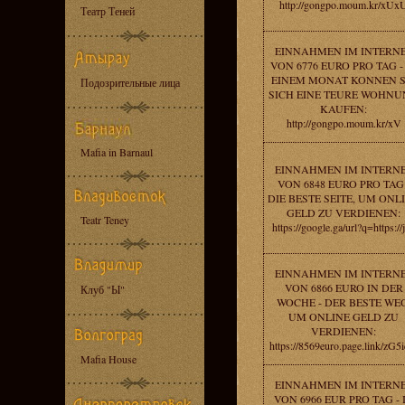
http://gongpo.moum.kr/xUx
Театр Теней
EINNAHMEN IM INTERN
VON 6776 EURO PRO TAG -
EINEM MONAT KONNEN S
Подозрительные лица
SICH EINE TEURE WOHN
KAUFEN:
http://gongpo.moum.kr/xV
Mafia in Barnaul
EINNAHMEN IM INTERN
VON 6848 EURO PRO TAG 
DIE BESTE SEITE, UM ONL
GELD ZU VERDIENEN:
Teatr Teney
https://google.ga/url?q=https://j
EINNAHMEN IM INTERN
VON 6866 EURO IN DER
Клуб "Ы"
WOCHE - DER BESTE WEG
UM ONLINE GELD ZU
VERDIENEN:
https://8569euro.page.link/zG5
Mafia House
EINNAHMEN IM INTERN
VON 6966 EUR PRO TAG - 