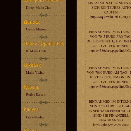
EINEM MONAT KONNEN S
Dnepr Mafia Clan
SICH EIN TEURES AUTO
KAUFEN:
http://asq.kr/YhDefO22uQ0
Салон Мафии
EINNAHMEN IM INTERN
VON 7045 EURO PRO TAG 
DIE BESTE SEITE, UM ONL
GELD ZU VERDIENEN:
https://4586euro.page.link/oC
IF Mafia Club
EINNAHMEN IM INTERN
Mafia Vicino
VON 7066 EURO AM TAG - 
BESTE SEITE, UM ONLIN
GELD ZU VERDIENEN:
https://4586euro.page.link/Gs
Вобла Казань
EINNAHMEN IM INTERN
VON 7758 EURO PRO TAG 
INNERHALB EINER WOC
SIND SIE FINANZIELL
Cosa-Nostra
UNABHANGIG:
https://jtbtigers.com/3e84a